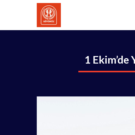
İçeriğe
atla
1 Ekim’de 