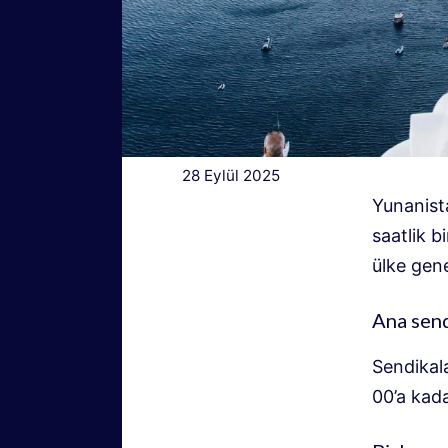
28 Eylül 2025
Yunanista
saatlik b
ülke gene
Ana send
Sendikala
00’a kada