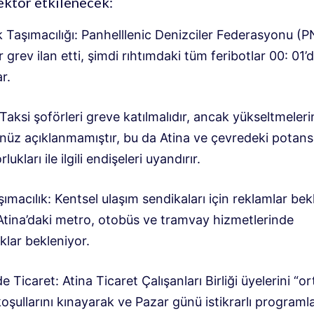
ektör etkilenecek:
k Taşımacılığı: Panhelllenic Denizciler Federasyonu (
ir grev ilan etti, şimdi rıhtımdaki tüm feribotlar 00: 01’
r.
 Taksi şoförleri greve katılmalıdır, ancak yükseltmeleri
enüz açıklanmamıştır, bu da Atina ve çevredeki potans
lukları ile ilgili endişeleri uyandırır.
ımacılık: Kentsel ulaşım sendikaları için reklamlar b
 Atina’daki metro, otobüs ve tramvay hizmetlerinde
ıklar bekleniyor.
 Ticaret: Atina Ticaret Çalışanları Birliği üyelerini “o
oşullarını kınayarak ve Pazar günü istikrarlı programla