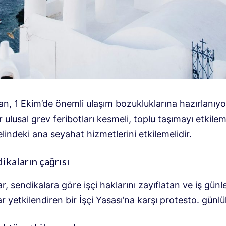
n, 1 Ekim’de önemli ulaşım bozukluklarına hazırlanıyo
ir ulusal grev feribotları kesmeli, toplu taşımayı etkilem
lindeki ana seyahat hizmetlerini etkilemelidir.
ikaların çağrısı
r, sendikalara göre işçi haklarını zayıflatan ve iş günle
r yetkilendiren bir İşçi Yasası’na karşı protesto. günlü