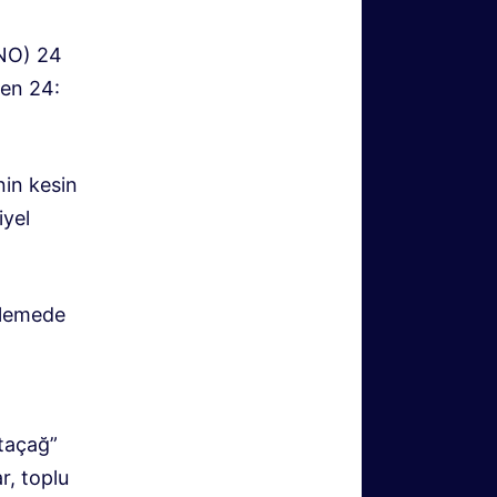
PNO) 24
den 24:
nin kesin
iyel
eklemede
rtaçağ”
r, toplu