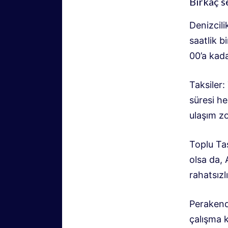
Birkaç s
Denizcili
saatlik b
00’a kada
Taksiler:
süresi h
ulaşım zor
Toplu Taş
olsa da,
rahatsızl
Perakende
çalışma k