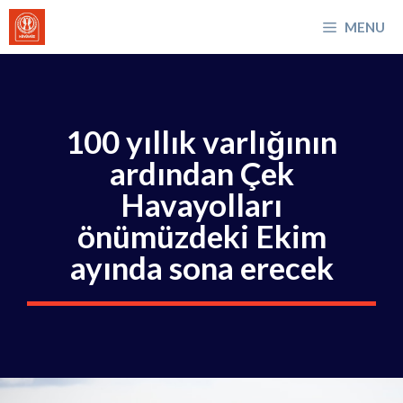
İçeriğe
MENU
atla
100 yıllık varlığının
ardından Çek
Havayolları
önümüzdeki Ekim
ayında sona erecek