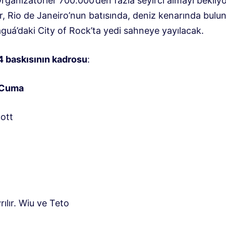
rganizatörler 700.000’den fazla seyirci almayı bekliyo
r, Rio de Janeiro’nun batısında, deniz kenarında bulu
guá’daki City of Rock’ta yedi sahneye yayılacak.
4 baskısının kadrosu
:
 Cuma
cott
ılır. Wiu ve Teto