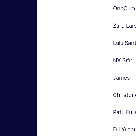
OneCumh
Zara Lar
Lulu San
NX Sıfır
James
Christon
Patu Fu 
DJ Yılanı