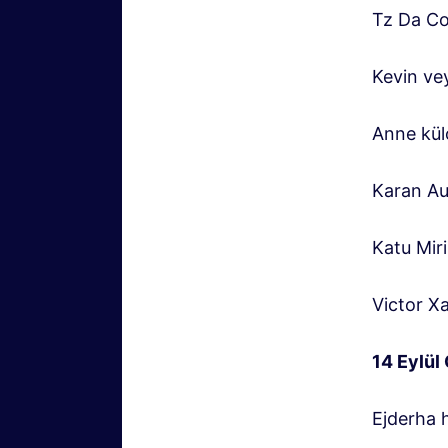
Tz Da Co
Kevin ve
Anne kül
Karan Au
Katu Mir
Victor X
14 Eylül
Ejderha 