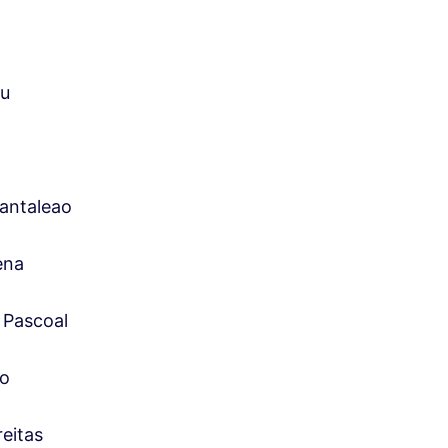
iu
antaleao
ena
 Pascoal
ho
eitas