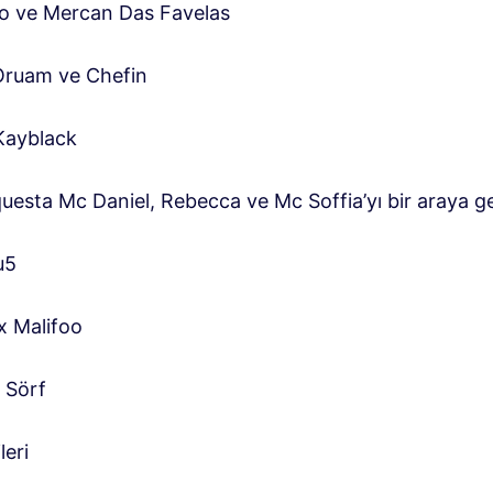
o ve Mercan Das Favelas
Oruam ve Chefin
Kayblack
uesta Mc Daniel, Rebecca ve Mc Soffia’yı bir araya ge
u5
x Malifoo
 Sörf
leri