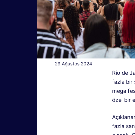
29 Ağustos 2024
Rio de Ja
fazla bir
mega fest
özel bir 
Açıklanan
fazla sa