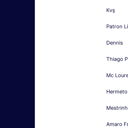
Kvş
Patron L
Dennis
Thiago P
Mc Lour
Hermeto
Mestrin
Amaro Fr