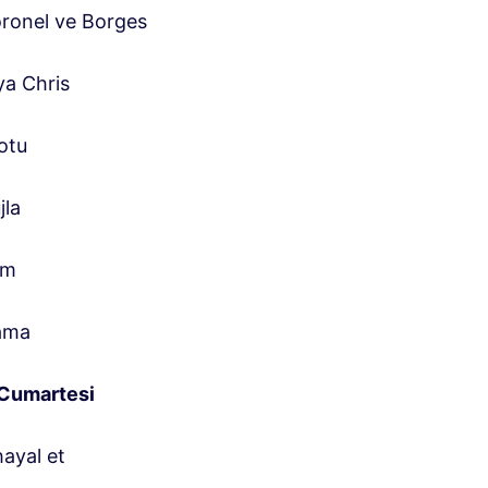
ronel ve Borges
ya Chris
otu
jla
im
ama
 Cumartesi
hayal et