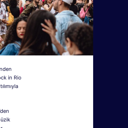
ünden
ock in Rio
tılımıyla
’den
müzik