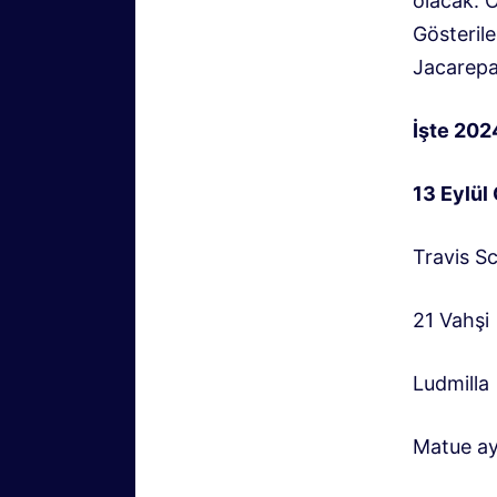
olacak. O
Gösterile
Jacarepa
İşte 202
13 Eylül
Travis S
21 Vahşi
Ludmilla
Matue ayr