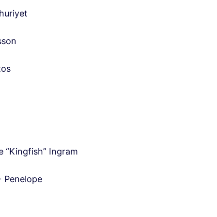
uriyet
sson
tos
e “Kingfish” Ingram
+ Penelope