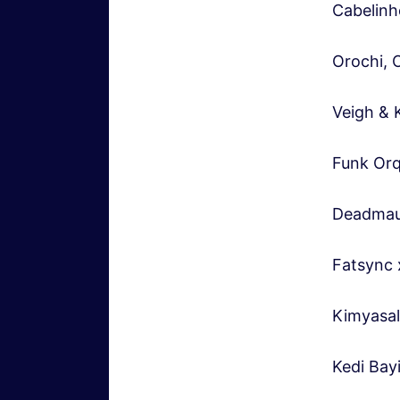
Cabelinh
Orochi, 
Veigh & 
Funk Orq
Deadma
Fatsync 
Kimyasal
Kedi Bayi