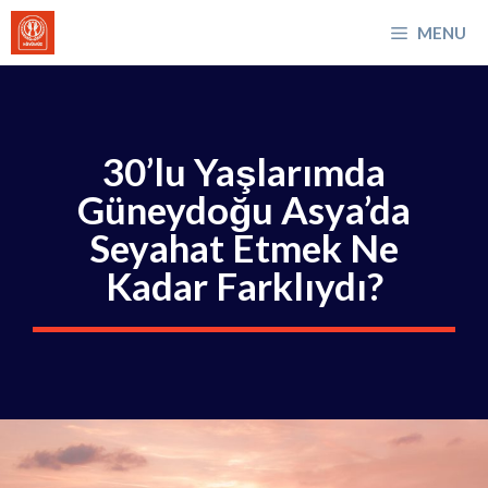
İçeriğe
MENU
atla
30’lu Yaşlarımda
Güneydoğu Asya’da
Seyahat Etmek Ne
Kadar Farklıydı?