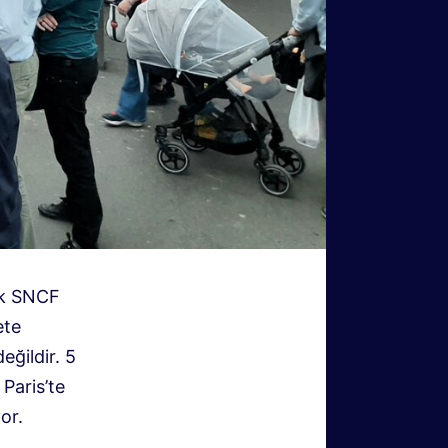
İlk SNCF
ete
eğildir. 5
Paris’te
or.