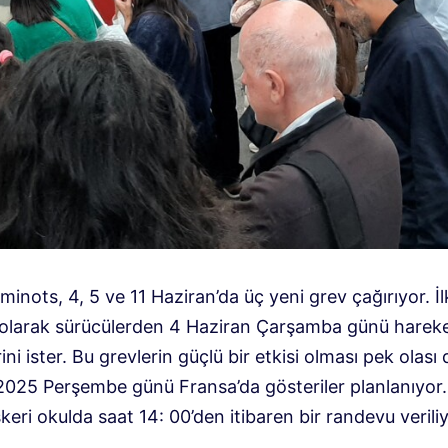
inots, 4, 5 ve 11 Haziran’da üç yeni grev çağırıyor. 
ilk olarak sürücülerden 4 Haziran Çarşamba günü harek
ni ister. Bu grevlerin güçlü bir etkisi olması pek olası d
2025 Perşembe günü Fransa’da gösteriler planlanıyor. 
eri okulda saat 14: 00’den itibaren bir randevu veriliy