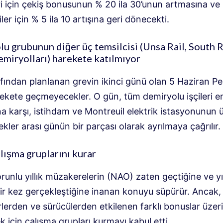
ri için çekiş bonusunun % 20 ila 30’unun artmasına ve
ler için % 5 ila 10 artışına geri dönecekti.
u grubunun diğer üç temsilcisi (Unsa Rail, South R
iryolları) harekete katılmıyor
fından planlanan grevin ikinci günü olan 5 Haziran 
ekete geçmeyecekler. O gün, tüm demiryolu işçileri em
 karşı, istihdam ve Montreuil elektrik istasyonunun ü
ekler arası günün bir parçası olarak ayrılmaya çağrılır.
ışma gruplarını kurar
runlu yıllık müzakerelerin (NAO) zaten geçtiğine ve yı
ir kez gerçekleştiğine inanan konuyu süpürür. Ancak,
lerden ve sürücülerden etkilenen farklı bonuslar üzer
için çalışma grupları kurmayı kabul etti.