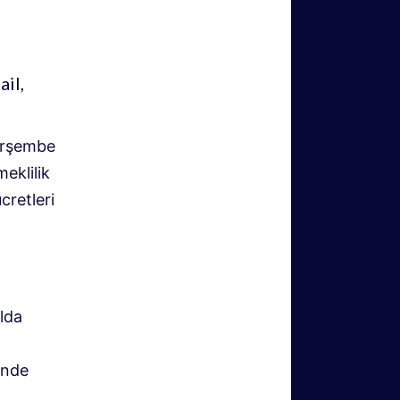
ail,
Perşembe
eklilik
cretleri
lda
inde