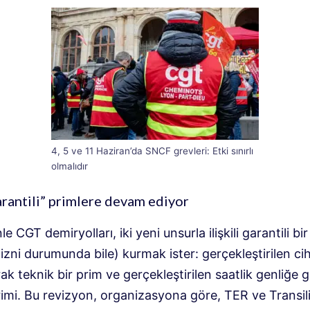
4, 5 ve 11 Haziran’da SNCF grevleri: Etki sınırlı
olmalıdır
antili” primlere devam ediyor
e CGT demiryolları, iki yeni unsurla ilişkili garantili bi
 izni durumunda bile) kurmak ister: gerçekleştirilen ci
rak teknik bir prim ve gerçekleştirilen saatlik genliğe g
rimi. Bu revizyon, organizasyona göre, TER ve Transil