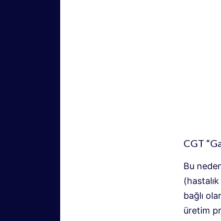
CGT “Gar
Bu nedenl
(hastalık
bağlı ola
üretim p