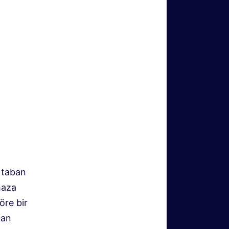
r taban
haza
öre bir
ian