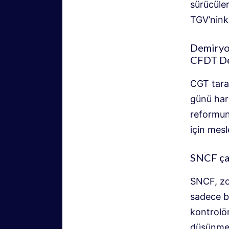
sürücüle
TGV’ninki
Demiryol
CFDT Dem
CGT tara
günü har
reformuna
için mesl
SNCF çal
SNCF, zo
sadece b
kontrolör
düşünmek 