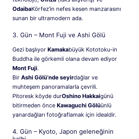
Odaiba
Körfez’in nefes kesen manzarasını
sunan bir ultramodern ada.
3. Gün – Mont Fuji ve Ashi Gölü
Gezi başlıyor
Kamaka
büyük Kototoku-in
Buddha ile görkemli olana devam ediyor
Mont Fuji
.
Bir
Ashi Gölü’nde seyir
dağlar ve
muhteşem panoramalarla çevrili.
Pitoresk köyde dur
Oshino Hakkai
günü
bitirmeden önce
Kawaguchi Gölü
ünlü
yanardağları fotoğraflamak için idealdir.
4. Gün – Kyoto, Japon geleneğinin
kalbi