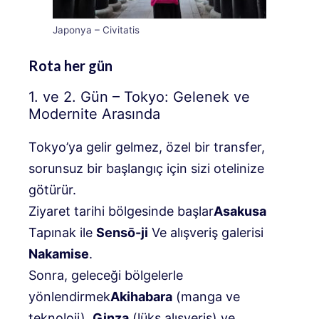
Japonya – Civitatis
Rota her gün
1. ve 2. Gün – Tokyo: Gelenek ve
Modernite Arasında
Tokyo’ya gelir gelmez, özel bir transfer,
sorunsuz bir başlangıç ​​için sizi otelinize
götürür.
Ziyaret tarihi bölgesinde başlar
Asakusa
Tapınak ile
Sensō-ji
Ve alışveriş galerisi
Nakamise
.
Sonra, geleceği bölgelerle
yönlendirmek
Akihabara
(manga ve
teknoloji),
Ginza
(lüks alışveriş) ve