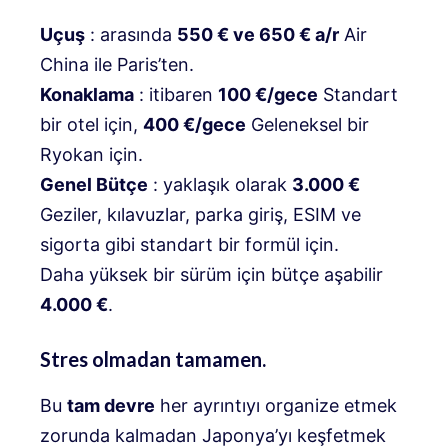
Uçuş
: arasında
550 € ve 650 € a/r
Air
China ile Paris’ten.
Konaklama
: itibaren
100 €/gece
Standart
bir otel için,
400 €/gece
Geleneksel bir
Ryokan için.
Genel Bütçe
: yaklaşık olarak
3.000 €
Geziler, kılavuzlar, parka giriş, ESIM ve
sigorta gibi standart bir formül için.
Daha yüksek bir sürüm için bütçe aşabilir
4.000 €
.
Stres olmadan tamamen.
Bu
tam devre
her ayrıntıyı organize etmek
zorunda kalmadan Japonya’yı keşfetmek