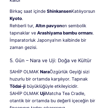
Birkaç saat içinde
Shinkansen
Katılıyorsun
Kyoto
.
Rehberli tur,
Altın pavyon
en sembolik
tapınaklar ve
Arashiyama bambu ormanı
.
İmparatorluk Japonya’nın kalbinde bir
zaman gezisi.
5. Gün – Nara ve Uji: Doğa ve Kültür
SAHİP OLMAK
Nara
Özgürlük Geyiği sizi
huzurlu bir ortamda karşılıyor. Tapınak
Tōdai-ji
büyüklüğüyle etkileyicidir.
SAHİP OLMAK
Uji
Matcha Tea Cradle,
otantik bir ortamda bu değerli içeceğin bir
fincanının tadını çıkarırsınız.