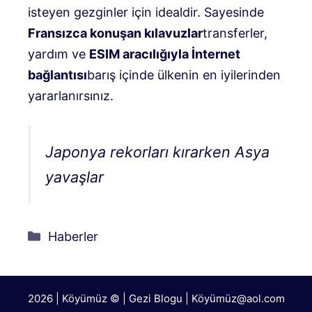
isteyen gezginler için idealdir. Sayesinde
Fransızca konuşan kılavuzlar
transferler,
yardım ve
ESIM aracılığıyla İnternet
bağlantısı
barış içinde ülkenin en iyilerinden
yararlanırsınız.
Japonya rekorları kırarken Asya
yavaşlar
Kategoriler
Haberler
2026 | Köyümüz © | Gezi Blogu | Köyümü
z@aol.com