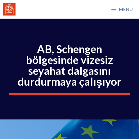
İçeriğe
MENU
atla
AB, Schengen
bölgesinde vizesiz
seyahat dalgasını
durdurmaya çalışıyor