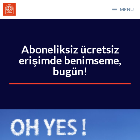
İçeriğe
MENU
atla
Aboneliksiz ücretsiz
erişimde benimseme,
bugün!