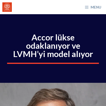
İçeriğe
MENU
atla
Accor lükse
odaklanıyor ve
LVMH’yi model alıyor