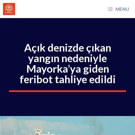
İçeriğe
MENU
atla
Açık denizde çıkan
yangın nedeniyle
Mayorka’ya giden
feribot tahliye edildi