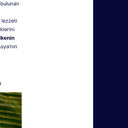
 bulunan
lezzeti
klerini
lkenin
sya’nın
m