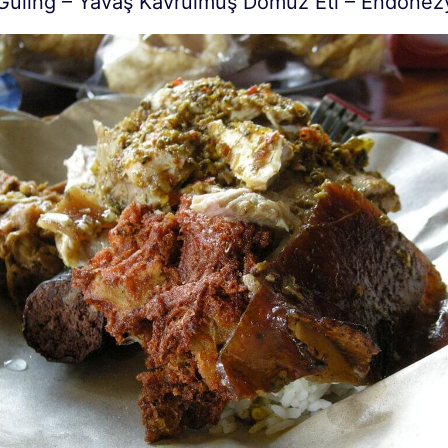
 Guling – Yavaş Kavrulmuş Domuz Eti – Endonez