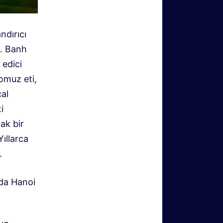
ndırıcı
m. Banh
 edici
domuz eti,
çal
i
ak bir
Yıllarca
.
nda Hanoi