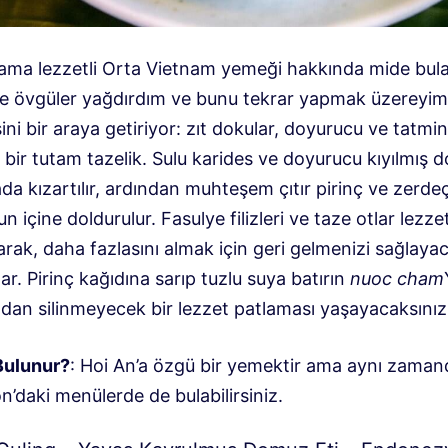
 ama lezzetli Orta Vietnam yemeği hakkında mide bula
lde övgüler yağdırdım ve bunu tekrar yapmak üzereyi
ni bir araya getiriyor: zıt dokular, doyurucu ve tatmin
 bir tutam tazelik. Sulu karides ve doyurucu kıyılmış 
a kızartılır, ardından muhteşem çıtır pirinç ve zerde
 içine doldurulur. Fasulye filizleri ve taze otlar lezzet
rak, daha fazlasını almak için geri gelmenizi sağlayac
lar. Pirinç kağıdına sarıp tuzlu suya batırın
nuoc cham
zdan silinmeyecek bir lezzet patlaması yaşayacaksınız
Bulunur?
: Hoi An’a özgü bir yemektir ama aynı zama
’daki menülerde de bulabilirsiniz.