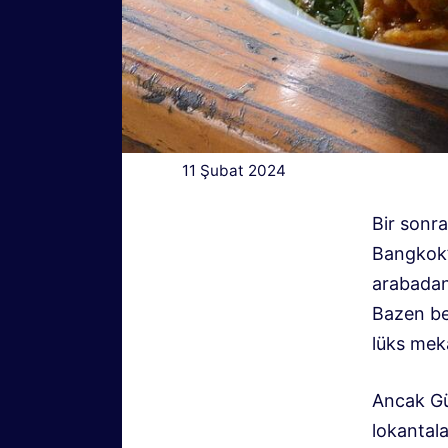
11 Şubat 2024
Bir sonra
Bangkok’u
arabadan,
Bazen be
lüks mek
Ancak Gü
lokantala