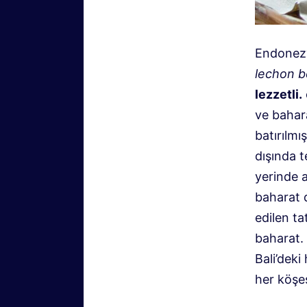
Endonezy
lechon 
lezzetli.
ve bahara
batırılmı
dışında t
yerinde 
baharat d
edilen ta
baharat. 
Bali’deki
her köşes