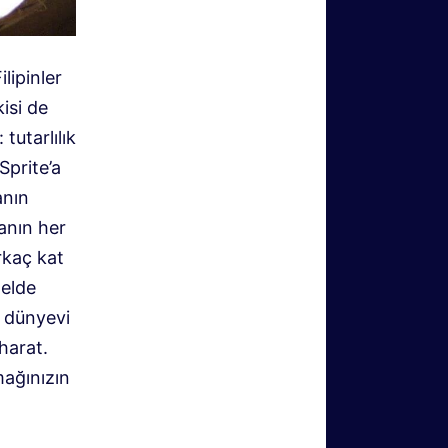
ilipinler
isi de
tutarlılık
Sprite’a
anın
anın her
rkaç kat
 elde
n dünyevi
harat.
mağınızın