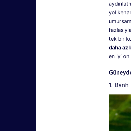
aydınlat
yol kena
umursamı
fazlasıyl
tek bir 
daha az 
en iyi on
Güneydo
1. Banh