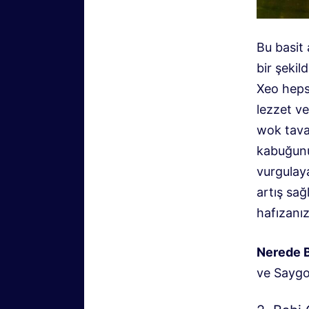
Bu basit
bir şeki
Xeo hepsi
lezzet ve
wok tavad
kabuğunun
vurgulaya
artış sağ
hafızanı
Nerede 
ve Saygon