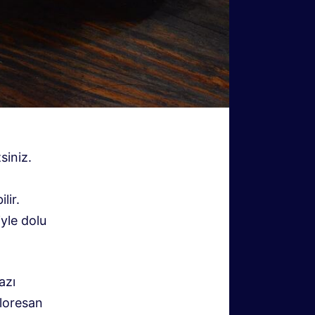
siniz.
lir.
yle dolu
azı
floresan