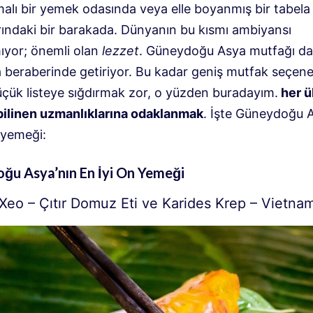
malı bir yemek odasında veya elle boyanmış bir tabela
rındaki bir barakada. Dünyanın bu kısmı ambiyansı
yor; önemli olan
lezzet
. Güneydoğu Asya mutfağı da 
a beraberinde getiriyor. Bu kadar geniş mutfak seçene
küçük listeye sığdırmak zor, o yüzden buradayım.
her ü
bilinen uzmanlıklarına odaklanmak
. İşte Güneydoğu A
 yemeği:
ğu Asya’nın En İyi On Yemeği
 Xeo – Çıtır Domuz Eti ve Karides Krep – Vietna