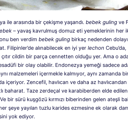
a ile arasında bir çekişme yaşandı.
bebek guling
ve F
bebek
– yavaş kavrulmuş domuz eti yemeklerinin her ik
onu ben verdim
bebek guling
birkaç nedenden dolayı: 
t. Filipinler’de alınabilecek en iyi yer
lechon
Cebu’da, 
ş çıtır cildin bir parça cennetten olduğu yer. Ama o ad
esadüfi bir olay olabilir. Endonezya yemeği sadece ad
aynı malzemeleri içermekle kalmıyor, aynı zamanda bi
a içeriyor. Zencefil, havlıcan ve daha az havlıcandan
tlı baharat. Taze zerdeçal ve karabiberden elde edile
Ve bir sürü kuşgözü kırmızı biberinden gelen ateşli ba
 her şeye yayılan tuzlu karides ezmesine ek olarak da
ini yok ediyor.