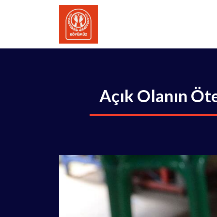
İçeriğe
atla
Açık Olanın Öt