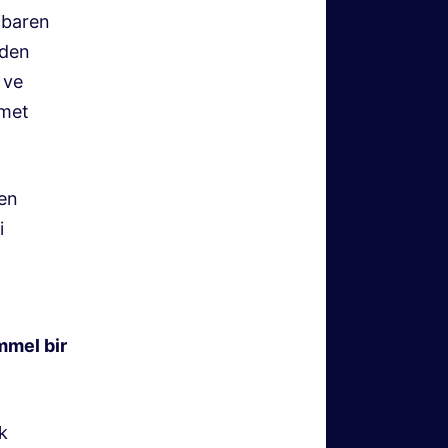
ibaren
nden
 ve
zmet
den
i
mmel bir
k