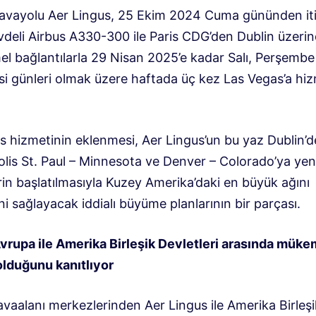
havayolu Aer Lingus, 25 Ekim 2024 Cuma gününden it
vdeli Airbus A330-300 ile Paris CDG’den Dublin üzeri
 bağlantılarla 29 Nisan 2025’e kadar Salı, Perşembe
i günleri olmak üzere haftada üç kez Las Vegas’a hi
s hizmetinin eklenmesi, Aer Lingus’un bu yaz Dublin’
lis St. Paul – Minnesota ve Denver – Colorado’ya yen
in başlatılmasıyla Kuzey Amerika’daki en büyük ağını
ni sağlayacak iddialı büyüme planlarının bir parçası.
Avrupa ile Amerika Birleşik Devletleri arasında müke
lduğunu kanıtlıyor
vaalanı merkezlerinden Aer Lingus ile Amerika Birleşi