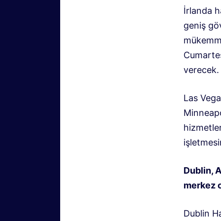
İrlanda 
geniş gö
mükemmel
Cumartes
verecek.
Las Vega
Minneapo
hizmetler
işletmesi
Dublin, 
merkez o
Dublin Ha