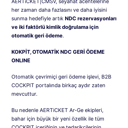
AERTiCKET|CMSV, seyahat acentelerine
her zaman daha fazlasını ve daha iyisini
sunma hedefiyle artık
NDC rezervasyonları
ve iki faktörlü kimlik doğrulama için
otomatik geri ödeme
.
KOKPİT, OTOMATİK NDC GERİ ÖDEME
ONLINE
Otomatik çevrimiçi geri ödeme işlevi, B2B
COCKPIT portalında birkaç aydır zaten
mevcuttur.
Bu nedenle AERTiCKET Ar-Ge ekipleri,
bahar için büyük bir yeni özellik ile tüm
COCKPIT içeriğinin ve tedarikçilerinin