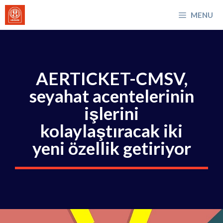
İçeriğe
MENU
atla
AERTICKET-CMSV,
seyahat acentelerinin
işlerini
kolaylaştıracak iki
yeni özellik getiriyor