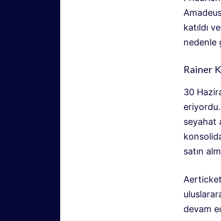
Amadeus 
katıldı v
nedenle g
Rainer K
30 Hazir
eriyordu.
seyahat 
konsolid
satın alm
Aerticket
uluslarar
devam ed