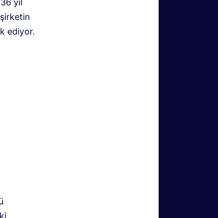
36 yıl
şirketin
k ediyor.
ü
ki