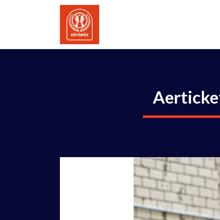
İçeriğe
atla
Aerticke