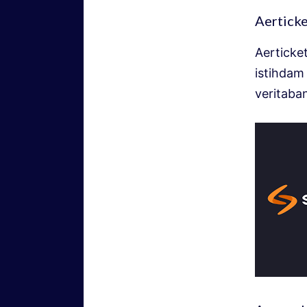
Aerticke
Aerticket
istihdam 
veritaban