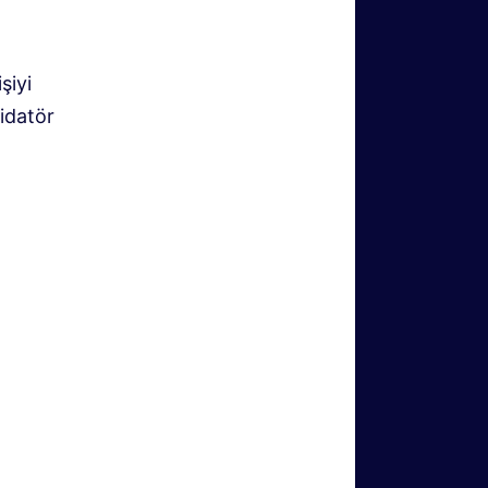
şiyi
lidatör