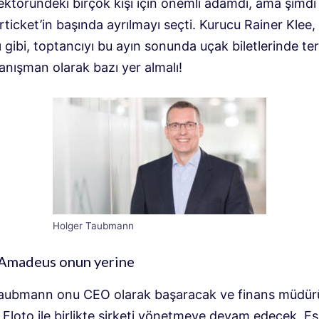
ktöründeki birçok kişi için önemli adamdı, ama şimdi 
ticket’in başında ayrılmayı seçti. Kurucu Rainer Klee, 
ı gibi, toptancıyı bu ayın sonunda uçak biletlerinde ter
anışman olarak bazı yer almalı!
Holger Taubmann
 Amadeus onun yerine
aubmann onu CEO olarak başaracak ve finans müdür
 Floto ile birlikte şirketi yönetmeye devam edecek. Es