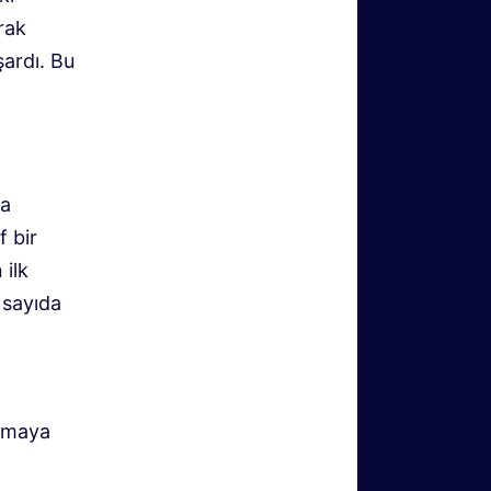
rak
şardı. Bu
na
f bir
 ilk
 sayıda
unmaya