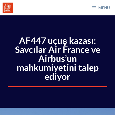
İçeriğe
MENU
atla
AF447 uçuş kazası:
Savcılar Air France ve
Airbus’un
mahkumiyetini talep
ediyor