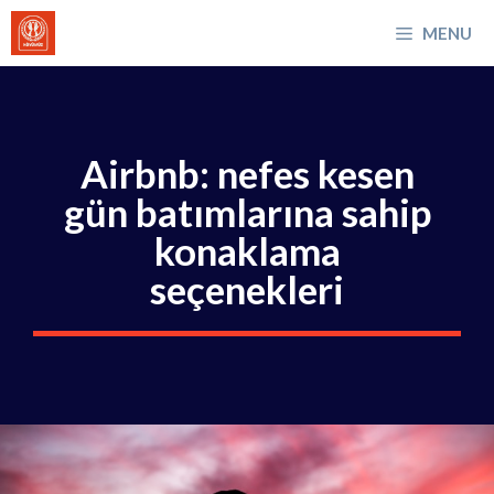
İçeriğe
MENU
atla
Airbnb: nefes kesen
gün batımlarına sahip
konaklama
seçenekleri