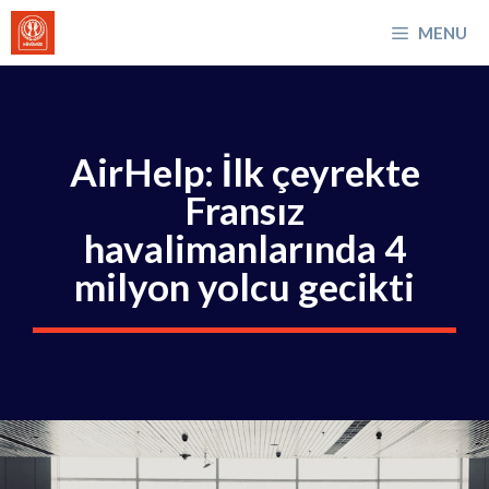
İçeriğe
MENU
atla
AirHelp: İlk çeyrekte
Fransız
havalimanlarında 4
milyon yolcu gecikti