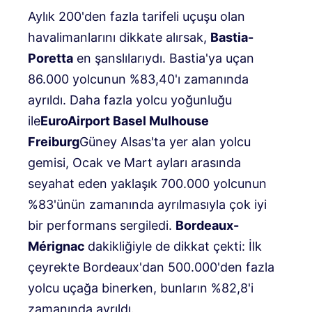
Aylık 200'den fazla tarifeli uçuşu olan
havalimanlarını dikkate alırsak,
Bastia-
Poretta
en şanslılarıydı. Bastia'ya uçan
86.000 yolcunun %83,40'ı zamanında
ayrıldı. Daha fazla yolcu yoğunluğu
ile
EuroAirport Basel Mulhouse
Freiburg
Güney Alsas'ta yer alan yolcu
gemisi, Ocak ve Mart ayları arasında
seyahat eden yaklaşık 700.000 yolcunun
%83'ünün zamanında ayrılmasıyla çok iyi
bir performans sergiledi.
Bordeaux-
Mérignac
dakikliğiyle de dikkat çekti: İlk
çeyrekte Bordeaux'dan 500.000'den fazla
yolcu uçağa binerken, bunların %82,8'i
zamanında ayrıldı.