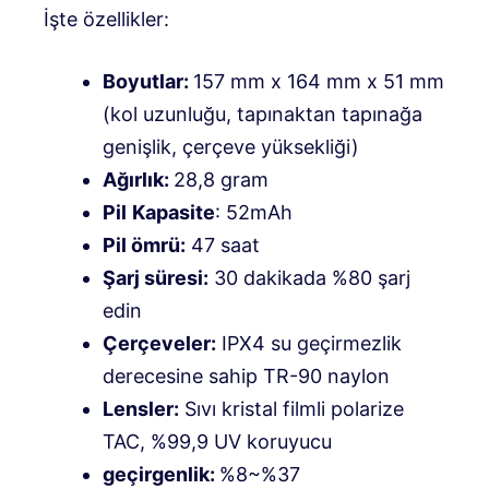
İşte özellikler:
Boyutlar:
157 mm x 164 mm x 51 mm
(kol uzunluğu, tapınaktan tapınağa
genişlik, çerçeve yüksekliği)
Ağırlık:
28,8 gram
Pil
Kapasite
: 52mAh
Pil ömrü:
47 saat
Şarj süresi:
30 dakikada %80 şarj
edin
Çerçeveler:
IPX4 su geçirmezlik
derecesine sahip TR-90 naylon
Lensler:
Sıvı kristal filmli polarize
TAC, %99,9 UV koruyucu
geçirgenlik:
%8~%37