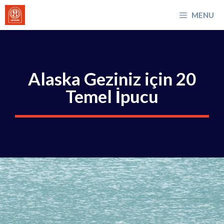
İçeriğe
MENU
atla
Alaska Geziniz için 20
Temel İpucu