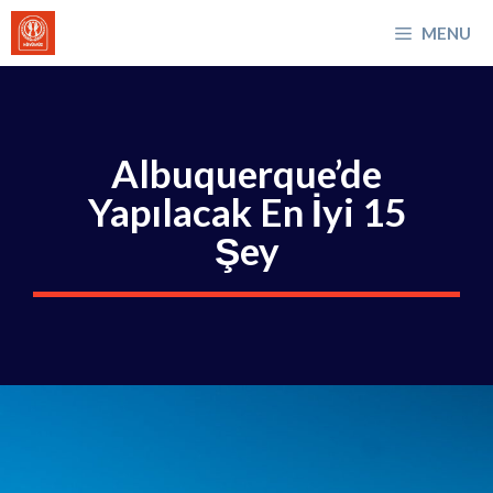
İçeriğe
MENU
atla
Albuquerque’de
Yapılacak En İyi 15
Şey