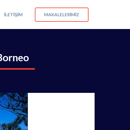
MAKALELERIMIZ
İLETIŞIM
 Borneo