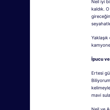
Neil iyi 
kaldık. O
gireceğin
seyahatl
Yaklaşık 
kamyonet
İpucu ve
Ertesi gü
Biliyoru
kelimeyle
mavi sula
Neil ve A