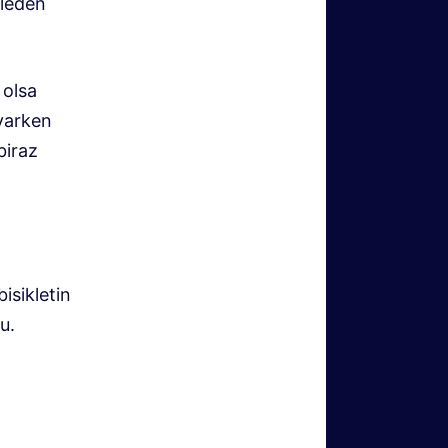
ğleden
 olsa
ayarken
biraz
isikletin
u.