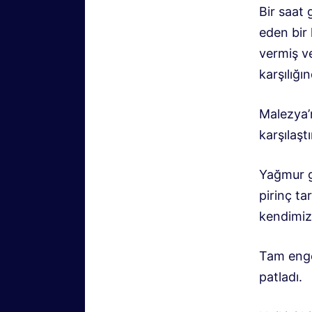
Bir saat
eden bir 
vermiş ve
karşılığı
Malezya’n
karşılaşt
Yağmur g
pirinç ta
kendimiz
Tam enge
patladı.