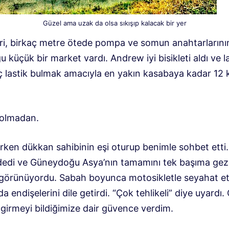
Güzel ama uzak da olsa sıkışıp kalacak bir yer
ri, birkaç metre ötede pompa ve somun anahtarlarını
 küçük bir market vardı. Andrew iyi bisikleti aldı ve la
 iç lastik bulmak amacıyla en yakın kasabaya kadar 12
olmadan.
erken dükkan sahibinin eşi oturup benimle sohbet etti
 dedi ve Güneydoğu Asya’nın tamamını tek başıma ge
 görünüyordu. Sabah boyunca motosikletle seyahat et
 endişelerini dile getirdi. “Çok tehlikeli” diye uyardı
e girmeyi bildiğimize dair güvence verdim.