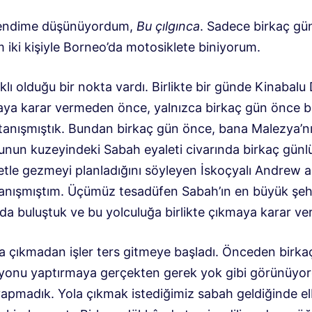
kendime düşünüyordum,
Bu çılgınca
. Sadece birkaç gü
m iki kişiyle Borneo’da motosiklete biniyorum.
aklı olduğu bir nokta vardı. Birlikte bir günde Kinabalu
ya karar vermeden önce, yalnızca birkaç gün önce bi
 tanışmıştık. Bundan birkaç gün önce, bana Malezya’n
unun kuzeyindeki Sabah eyaleti civarında birkaç gün
etle gezmeyi planladığını söyleyen İskoçyalı Andrew a
anışmıştım. Üçümüz tesadüfen Sabah’ın en büyük şeh
da buluştuk ve bu yolculuğa birlikte çıkmaya karar ver
a çıkmadan işler ters gitmeye başladı. Önceden birkaç
yonu yaptırmaya gerçekten gerek yok gibi görünüyor
apmadık. Yola çıkmak istediğimiz sabah geldiğinde el