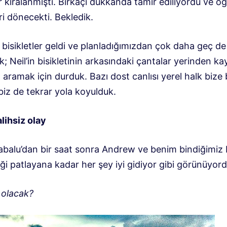
er kiralanmıştı. Birkaçı dükkânda tamir ediliyordu ve ö
i dönecekti. Bekledik.
bisikletler geldi ve planladığımızdan çok daha geç de
ık; Neil’in bisikletinin arkasındaki çantalar yerinden k
p aramak için durduk. Bazı dost canlısı yerel halk bize 
biz de tekrar yola koyulduk.
alihsiz olay
abalu’dan bir saat sonra Andrew ve benim bindiğimiz b
iği patlayana kadar her şey iyi gidiyor gibi görünüyord
 olacak?