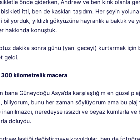
bisikletle önde giderken, Andrew ve ben kırık olanla ge
 bisikleti itti, ben de kaskları taşıdım. Her şeyin yoluna
i biliyorduk, yıldızlı gökyüzüne hayranlıkla baktık ve
er hakkında konuştuk.
otuz dakika sonra günü (yani geceyi) kurtarmak için b
 geldi.
 300 kilometrelik macera
n bana Güneydoğu Asya’da karşılaştığım en güzel plajı
m, biliyorum, bunu her zaman söylüyorum ama bu plaj 
 inanılmazdı, neredeyse ıssızdı ve beyaz kumlarla ve 
rla doluydu.
ndrew lastiği değiştirmeye koyuldular, ben de fotoğra