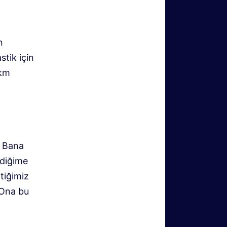
n
stik için
 km
. Bana
zdiğime
tiğimiz
. Ona bu