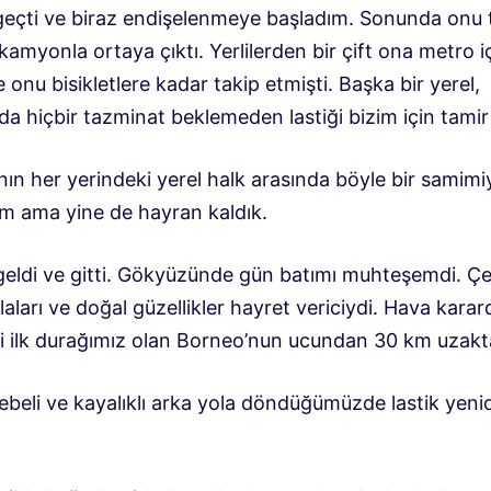
 geçti ve biraz endişelenmeye başladım. Sonunda onu 
kamyonla ortaya çıktı. Yerlilerden bir çift ona metro i
 onu bisikletlere kadar takip etmişti. Başka bir yerel,
nda hiçbir tazminat beklemeden lastiği bizim için tamir 
ın her yerindeki yerel halk arasında böyle bir samimi
ım ama yine de hayran kaldık.
eldi ve gitti. Gökyüzünde gün batımı muhteşemdi. Ç
rlaları ve doğal güzellikler hayret vericiydi. Hava kara
i ilk durağımız olan Borneo’nun ucundan 30 km uzakt
beli ve kayalıklı arka yola döndüğümüzde lastik yeni