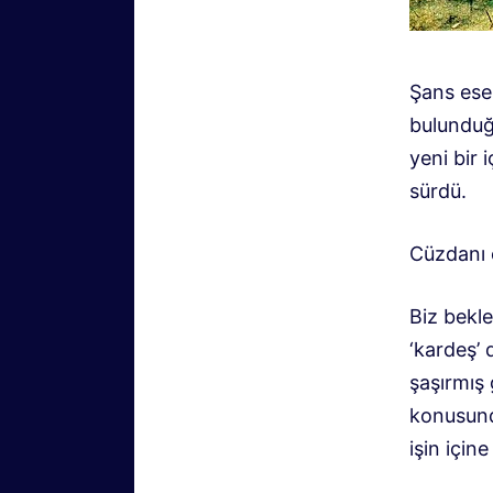
Şans ese
bulunduğu
yeni bir
sürdü.
Cüzdanı 
Biz bekl
‘kardeş’
şaşırmış
konusunda
işin için