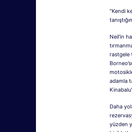
“Kendi 
tanıştığı
Neil’in h
tırmanma
rastgele
Borneo’s
motosikl
adamla t
Kinabalu’
Daha yol
rezervas
yüzden y