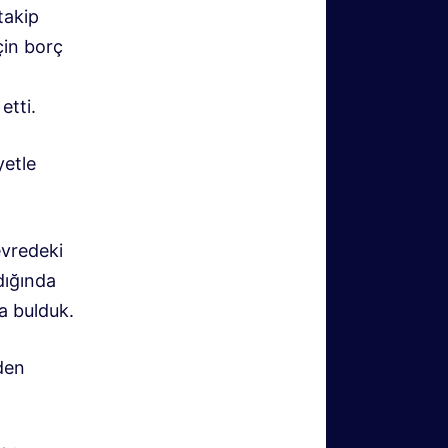
takip
çin borç
etti.
yetle
evredeki
rdığında
a bulduk.
den