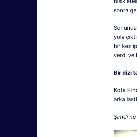
bisikletl
sonra ger
Sonunda 
yola çıkt
bir kez i
verdi ve 
Bir dizi t
Kota Kin
arka last
Şimdi ne