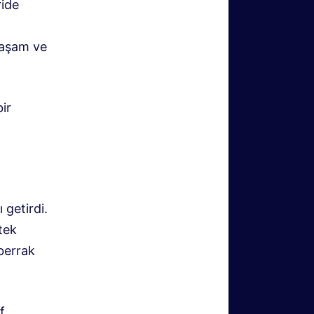
ride
 yaşam ve
ir
 getirdi.
tek
berrak
f