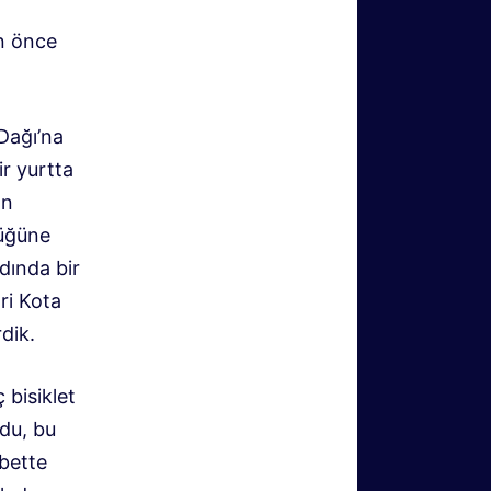
n önce
 Dağı’na
r yurtta
ın
lüğüne
dında bir
ri Kota
dik.
 bisiklet
du, bu
bette