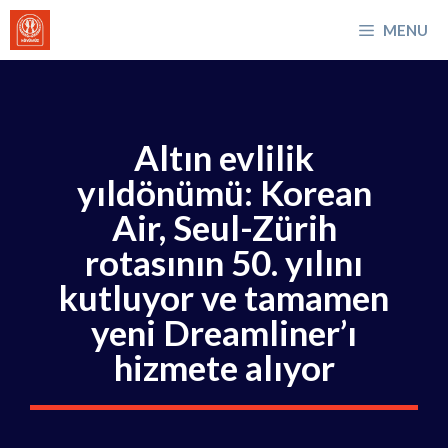
İçeriğe
MENU
atla
Altın evlilik
yıldönümü: Korean
Air, Seul-Zürih
rotasının 50. yılını
kutluyor ve tamamen
yeni Dreamliner’ı
hizmete alıyor