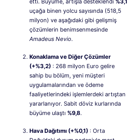
etti
.
Büyüme, artışla desteklendi
%3,1
uçağa binen yolcu sayısında (518,5
milyon) ve aşağıdaki gibi gelişmiş
çözümlerin benimsenmesinde
Amadeus Nevio
.
Konaklama ve Diğer Çözümler
(+%3,2)
: 268 milyon Euro gelire
sahip bu bölüm, yeni müşteri
uygulamalarından ve ödeme
faaliyetlerindeki işlemlerdeki artıştan
yararlanıyor
.
Sabit döviz kurlarında
büyüme ulaştı
%9,8
.
Hava Dağıtımı (+%0,1)
: Orta