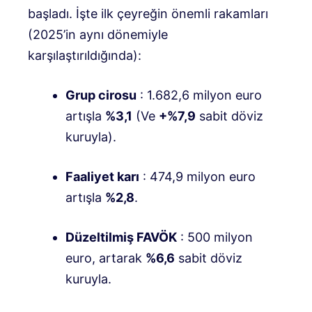
başladı
. İşte ilk çeyreğin önemli rakamları
(2025’in aynı dönemiyle
karşılaştırıldığında):
Grup cirosu
: 1.682,6 milyon euro
artışla
%3,1
(Ve
+%7,9
sabit döviz
kuruyla)
.
Faaliyet karı
: 474,9 milyon euro
artışla
%2,8
.
Düzeltilmiş FAVÖK
: 500 milyon
euro, artarak
%6,6
sabit döviz
kuruyla
.