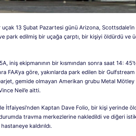
r uçak 13 Şubat Pazartesi günü Arizona, Scottsdale’in
 ve park edilmiş bir uçağa çarptı, bir kişiyi öldürdü ve ü
5A, iniş ekipmanının bir kısmından sonra saat 14: 45’te
ra FAA’ya göre, yakınlarda park edilen bir Gulfstream
earjet, gemide olmayan Amerikan grubu Metal Mötley 
Vince Neil’e aitti.
e İtfaiyesi’nden Kaptan Dave Folio, bir kişi yerinde öldü
 durumda travma merkezlerine nakledildi ve diğeri istikr
hastaneye kaldırıldı.