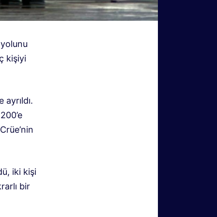
 yolunu
ç kişiyi
 ayrıldı.
 200’e
Crüe’nin
, iki kişi
arlı bir