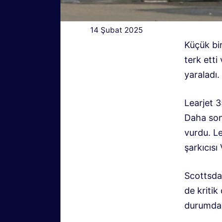
14 Şubat 2025
Küçük bi
terk etti
yaraladı.
Learjet 3
Daha son
vurdu. L
şarkıcısı 
Scottsdal
de kritik
durumda 