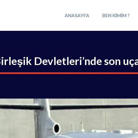
ANASAYFA
BEN KIMIM ?
rleşik Devletleri’nde son uç