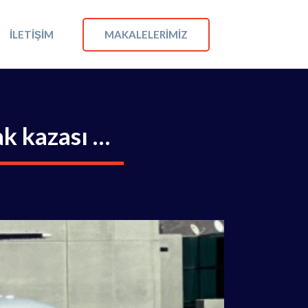
MAKALELERIMIZ
İLETIŞIM
ak kazası …