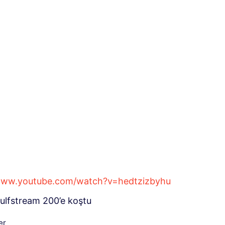
/www.youtube.com/watch?v=hedtzizbyhu
Gulfstream 200’e koştu
iler
er