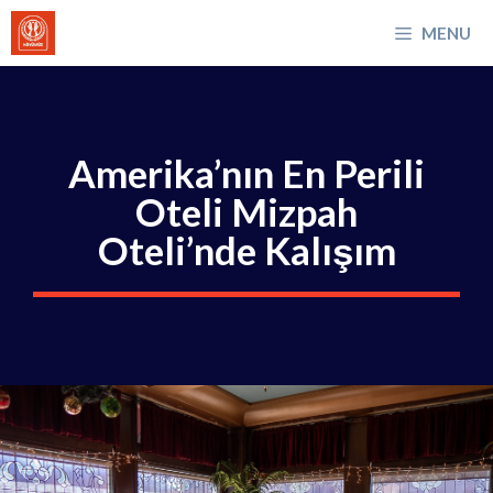
İçeriğe
MENU
atla
Amerika’nın En Perili
Oteli Mizpah
Oteli’nde Kalışım