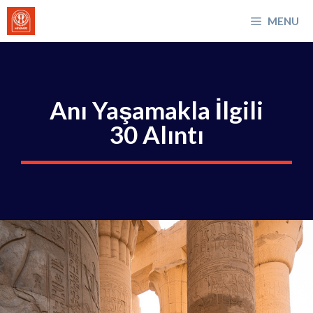
İçeriğe
MENU
atla
Anı Yaşamakla İlgili
30 Alıntı