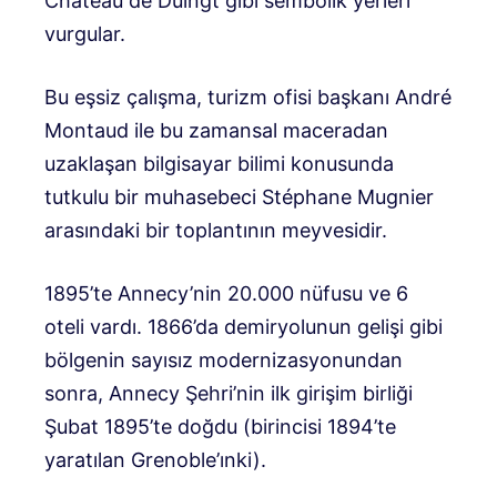
Château de Duingt gibi sembolik yerleri
vurgular.
Bu eşsiz çalışma, turizm ofisi başkanı André
Montaud ile bu zamansal maceradan
uzaklaşan bilgisayar bilimi konusunda
tutkulu bir muhasebeci Stéphane Mugnier
arasındaki bir toplantının meyvesidir.
1895’te Annecy’nin 20.000 nüfusu ve 6
oteli vardı. 1866’da demiryolunun gelişi gibi
bölgenin sayısız modernizasyonundan
sonra, Annecy Şehri’nin ilk girişim birliği
Şubat 1895’te doğdu (birincisi 1894’te
yaratılan Grenoble’ınki).