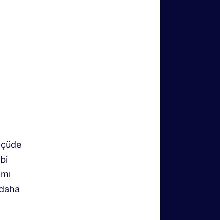
ölçüde
bi
ımı
 daha