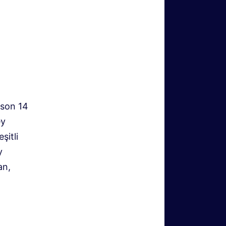
 son 14
ey
şitli
y
an,