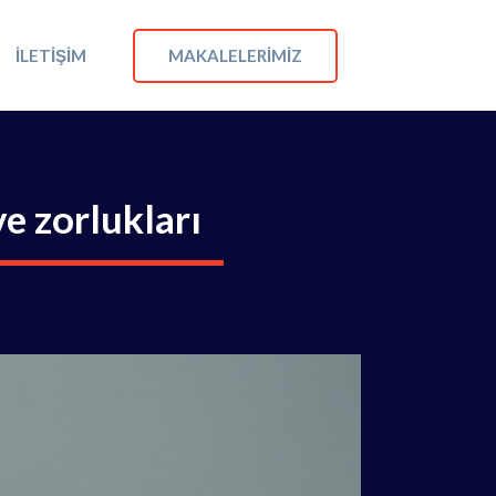
MAKALELERIMIZ
İLETIŞIM
ve zorlukları