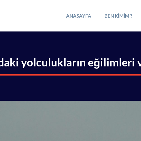
ANASAYFA
BEN KIMIM ?
aki yolculukların eğilimleri 