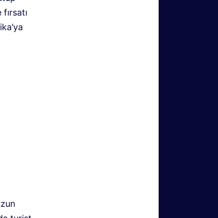
 fırsatı
ika’ya
uzun