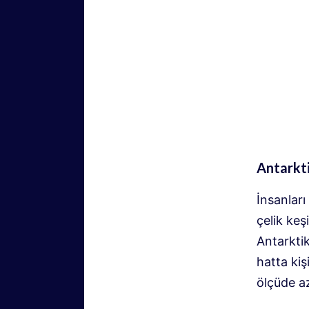
Antarkti
İnsanları
çelik keş
Antarkti
hatta kiş
ölçüde az