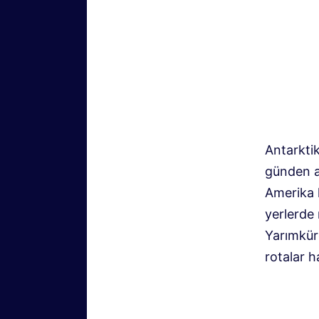
Antarktik
günden ay
Amerika l
yerlerde 
Yarımküre
rotalar 