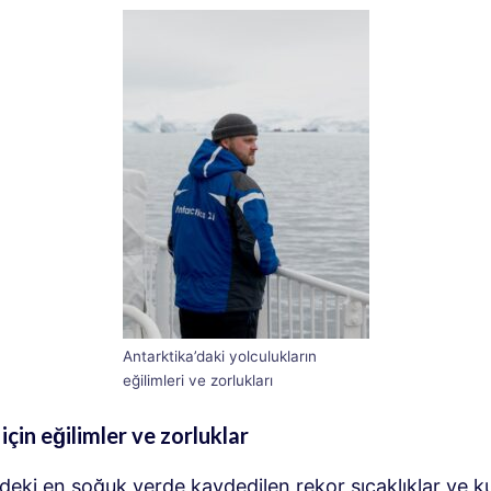
Antarktika’daki yolculukların
eğilimleri ve zorlukları
için eğilimler ve zorluklar
eki en soğuk yerde kaydedilen rekor sıcaklıklar ve k