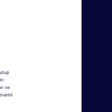
kutup
in
an ve
 önemli