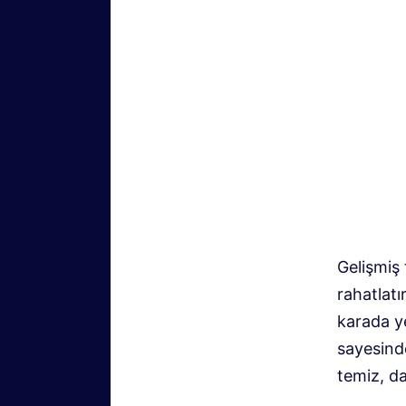
Gelişmiş 
rahatlatı
karada ye
sayesind
temiz, da