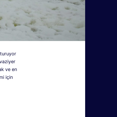
şturuyor
vaziyer
ak ve en
mi için