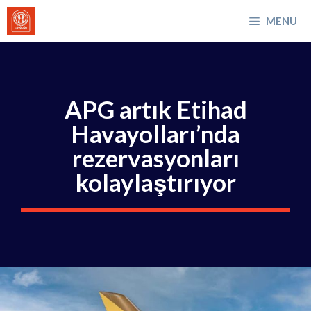
İçeriğe
MENU
atla
APG artık Etihad
Havayolları’nda
rezervasyonları
kolaylaştırıyor