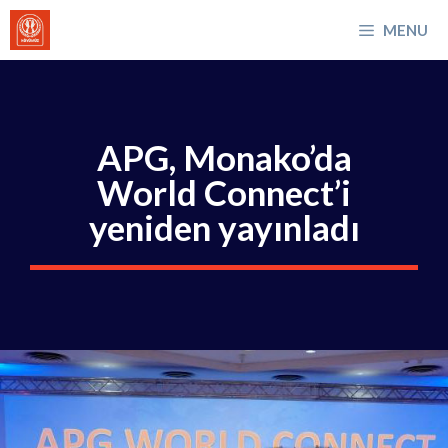
İçeriğe
MENU
atla
APG, Monako’da
World Connect’i
yeniden yayınladı