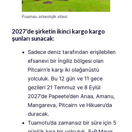
Puamau arkeolojik sitesi
2027’de şirketin ikinci kargo kargo
şunları sunacak:
Sadece deniz tarafından erişilebilen
efsanevi bir İngiliz bölgesi olan
Pitcairn’e karşı iki olağanüstü
yolculuk. Bu 12 gün ve 11 gece
gezileri 21 Temmuz ve 8 Eylül
2027’de Papeete’den Anaa, Amanu,
Mangareva, Pitcairn ve Hikueru’da
duracak.
Tuamotu’da zamansız bir süre için 5
günlük kısa bir yolculuk, 5-9 Mayıs