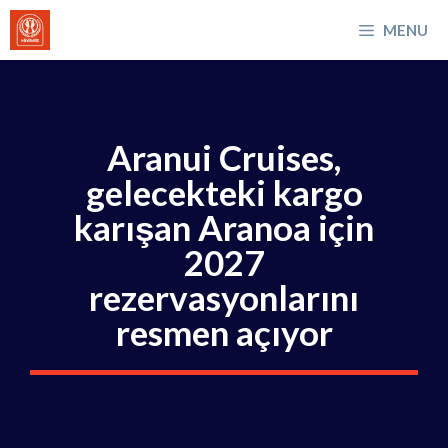
İçeriğe
MENU
atla
Aranui Cruises,
gelecekteki kargo
karışan Aranoa için
2027
rezervasyonlarını
resmen açıyor