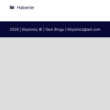
Kategoriler
Haberler
2026 | Köyümüz © | Gezi Blogu | Köyümü
z@aol.com