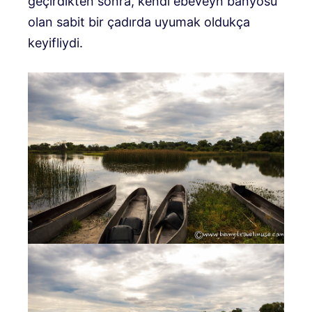
geçirdikten sonra, kendi ebeveyn banyosu
olan sabit bir çadırda uyumak oldukça
keyifliydi.