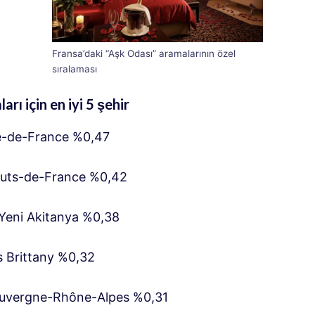
Fransa’daki “Aşk Odası” aramalarının özel
sıralaması
rı için en iyi 5 şehir
Île-de-France %0,47
Hauts-de-France %0,42
Yeni Akitanya %0,38
 Brittany %0,32
Auvergne-Rhône-Alpes %0,31