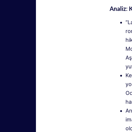
Analiz:
“L
ro
hi
Mo
Aş
yu
Ke
yo
Od
ha
An
im
ol