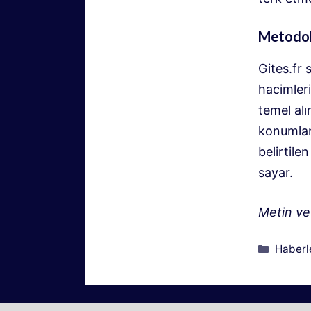
Metodol
Gites.fr 
hacimleri
temel alı
konumland
belirtile
sayar.
Metin ve 
Kategor
Haberl