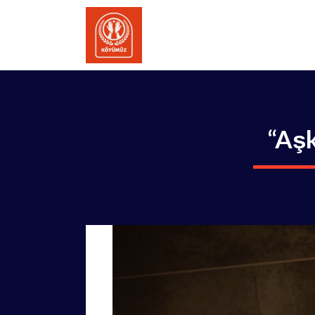
İçeriğe
atla
“Aşk