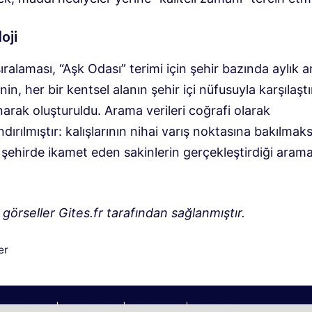
oji
sıralaması, “Aşk Odası” terimi için şehir bazında aylık 
nin, her bir kentsel alanın şehir içi nüfusuyla karşılaştı
narak oluşturuldu. Arama verileri coğrafi olarak
ırılmıştır: kalışlarının nihai varış noktasına bakılmaks
n şehirde ikamet eden sakinlerin gerçekleştirdiği arama
görseller Gites.fr tarafından sağlanmıştır.
iler
er
2026 | Köyümüz © | Gezi Blogu | Köyümü
z@aol.com