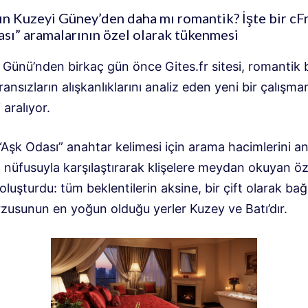
ın Kuzeyi Güney’den daha mı romantik? İşte bir c
F
sı” aramalarının özel olarak tükenmesi
r Günü’nden birkaç gün önce Gites.fr sitesi, romantik b
ansızların alışkanlıklarını analiz eden yeni bir çalışma
 aralıyor.
 “Aşk Odası” anahtar kelimesi için arama hacimlerini a
n nüfusuyla karşılaştırarak klişelere meydan okuyan öz
oluşturdu: tüm beklentilerin aksine, bir çift olarak bağ
zusunun en yoğun olduğu yerler Kuzey ve Batı’dır.