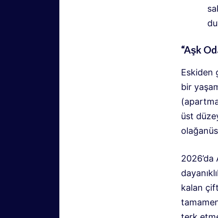
sa
du
“Aşk Oda
Eskiden 
bir yaşa
(apartman
üst düzey
olağanüs
2026’da A
dayanıklı
kalan çif
tamamen 
terk etme