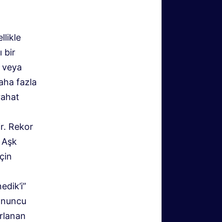
llikle
 bir
) veya
aha fazla
rahat
ir. Rekor
 Aşk
için
edik’i”
onuncu
rlanan