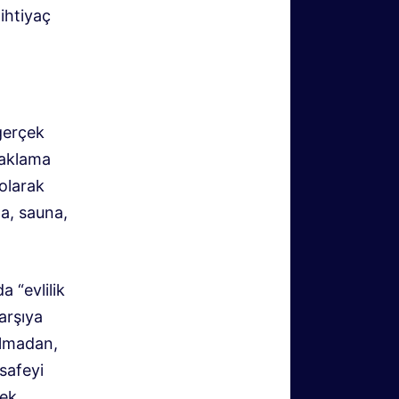
ihtiyaç
gerçek
naklama
 olarak
pa, sauna,
a “evlilik
karşıya
 olmadan,
safeyi
ek.