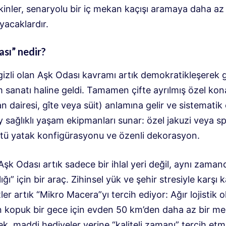
kinler, senaryolu bir iç mekan kaçışı aramaya daha az 
yacaklardır.
sı” nedir?
gizli olan Aşk Odası kavramı artık demokratikleşerek 
m sanatı haline geldi. Tamamen çifte ayrılmış özel ko
 dairesi, gîte veya süit) anlamına gelir ve sistematik
 sağlıklı yaşam ekipmanları sunar: özel jakuzi veya s
tü yatak konfigürasyonu ve özenli dekorasyon.
şk Odası artık sadece bir ihlal yeri değil, aynı zamand
lığı” için bir araç. Zihinsel yük ve şehir stresiyle karşı 
tler artık “Mikro Macera”yı tercih ediyor: Ağır lojistik
kopuk bir gece için evden 50 km’den daha az bir me
k, maddi hediyeler yerine “kaliteli zamanı” tercih etm