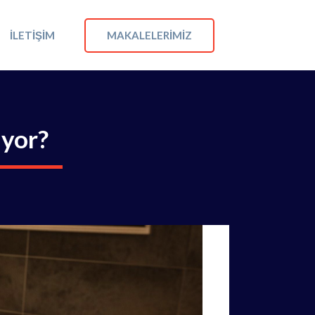
MAKALELERIMIZ
İLETIŞIM
ıyor?