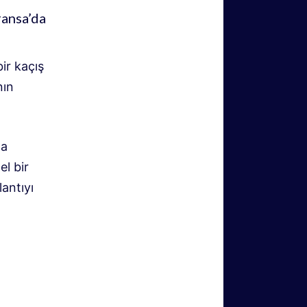
ransa’da
ir kaçış
nın
na
el bir
lantıyı