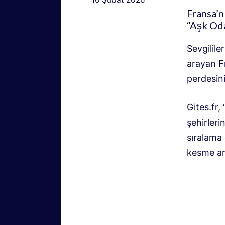
Fransa’n
“Aşk Oda
Sevgilile
arayan Fr
perdesini
Gites.fr,
şehirleri
sıralama 
kesme ar