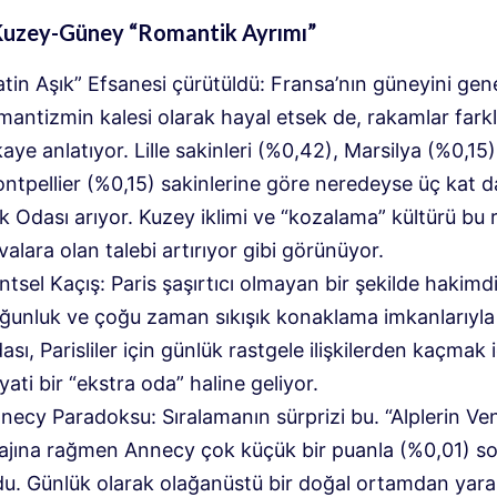
 Kuzey-Güney “Romantik Ayrımı”
atin Aşık” Efsanesi çürütüldü: Fransa’nın güneyini gene
mantizmin kalesi olarak hayal etsek de, rakamlar farklı
kaye anlatıyor. Lille sakinleri (%0,42), Marsilya (%0,15
ntpellier (%0,15) sakinlerine göre neredeyse üç kat d
k Odası arıyor. Kuzey iklimi ve “kozalama” kültürü bu 
valara olan talebi artırıyor gibi görünüyor.
ntsel Kaçış: Paris şaşırtıcı olmayan bir şekilde hakimd
ğunluk ve çoğu zaman sıkışık konaklama imkanlarıyla
ası, Parisliler için günlük rastgele ilişkilerden kaçmak 
yati bir “ekstra oda” haline geliyor.
necy Paradoksu: Sıralamanın sürprizi bu. “Alplerin Ven
ajına rağmen Annecy çok küçük bir puanla (%0,01) s
du. Günlük olarak olağanüstü bir doğal ortamdan yara