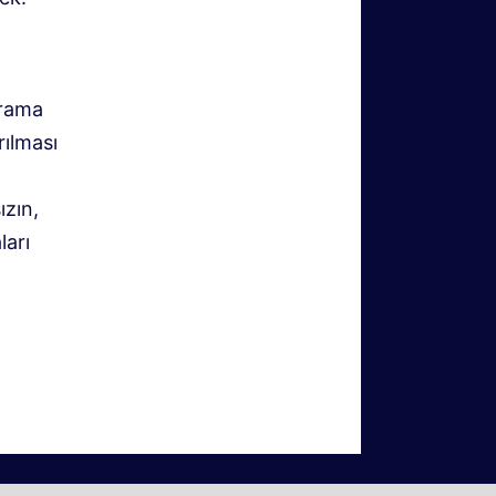
arama
rılması
ızın,
ları