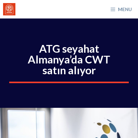
İçeriğe
MENU
atla
ATG seyahat
Almanya’da CWT
satın alıyor