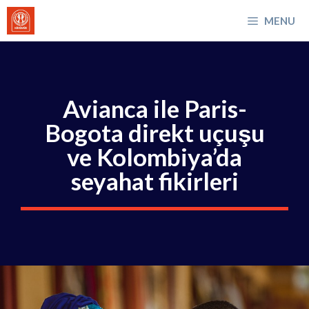
İçeriğe
MENU
atla
Avianca ile Paris-
Bogota direkt uçuşu
ve Kolombiya’da
seyahat fikirleri