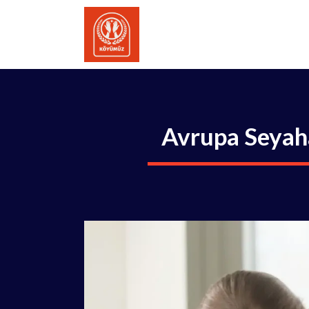
İçeriğe
atla
Avrupa Seyah