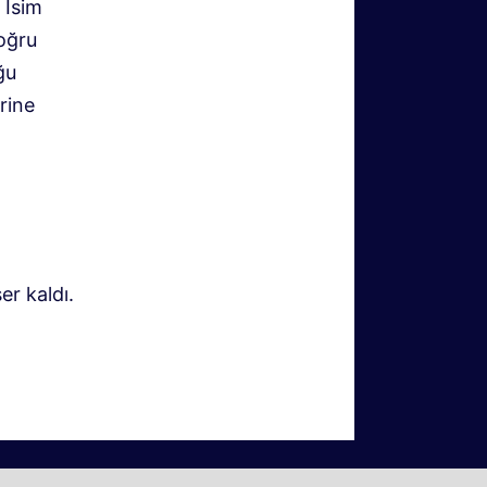
 İsim
doğru
ğu
rine
r kaldı.