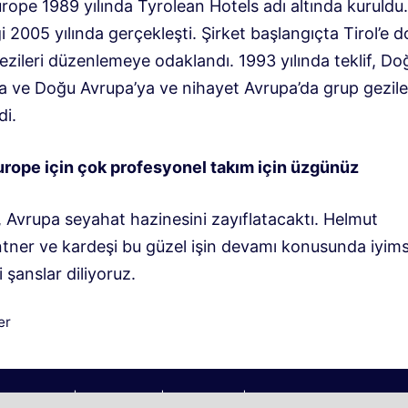
rope 1989 yılında Tyrolean Hotels adı altında kuruldu.
ği 2005 yılında gerçekleşti. Şirket başlangıçta Tirol’e 
zileri düzenlemeye odaklandı. 1993 yılında teklif, Do
a ve Doğu Avrupa’ya ve nihayet Avrupa’da grup gezile
di.
urope için çok profesyonel takım için üzgünüz
 Avrupa seyahat hazinesini zayıflatacaktı. Helmut
ner ve kardeşi bu güzel işin devamı konusunda iyimse
i şanslar diliyoruz.
iler
er
2026 | Köyümüz © | Gezi Blogu | Köyümü
z@aol.com