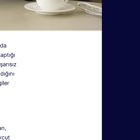
nda
aptığı
şarısız
dığını
iler
an,
evcut