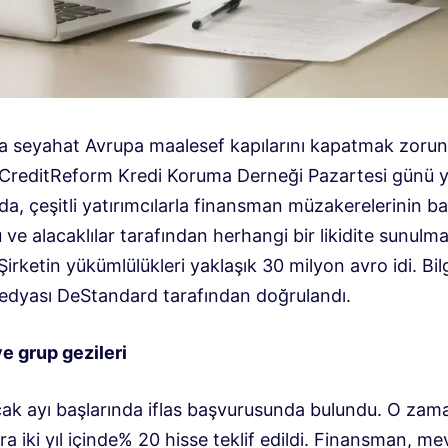
a seyahat Avrupa maalesef kapılarını kapatmak zoru
 CreditReform Kredi Koruma Derneği Pazartesi günü y
a, çeşitli yatırımcılarla finansman müzakerelerinin ba
ve alacaklılar tarafından herhangi bir likidite sunulma
 Şirketin yükümlülükleri yaklaşık 30 milyon avro idi. Bilg
dyası DeStandard tarafından doğrulandı.
e grup gezileri
cak ayı başlarında iflas başvurusunda bulundu. O zam
ara iki yıl içinde% 20 hisse teklif edildi. Finansman, m