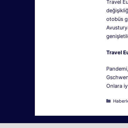
Travel Eu
değişikli
otobüs ge
Avustury
genişletil
Travel E
Pandemi,
Gschwent
Onlara iy
Kategor
Haberl