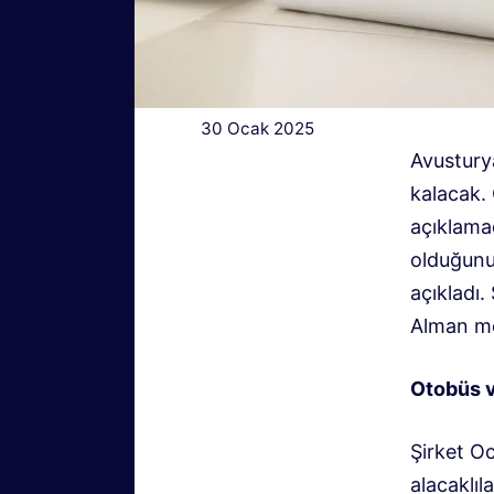
30 Ocak 2025
Avustury
kalacak.
açıklamad
olduğunu 
açıkladı.
Alman me
Otobüs v
Şirket O
alacaklıl