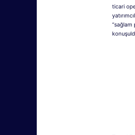
ticari op
yatırımcı
“sağlam 
konuşuld