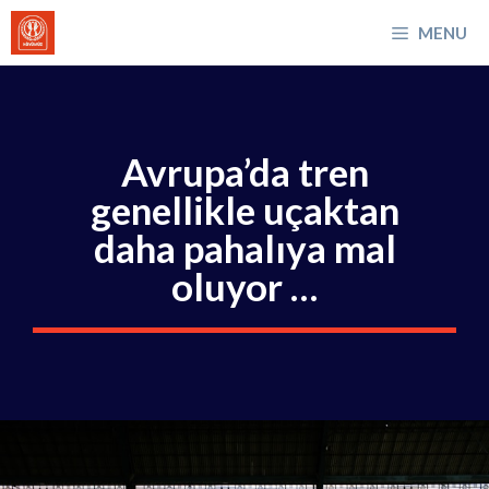
İçeriğe
MENU
atla
Avrupa’da tren
genellikle uçaktan
daha pahalıya mal
oluyor …