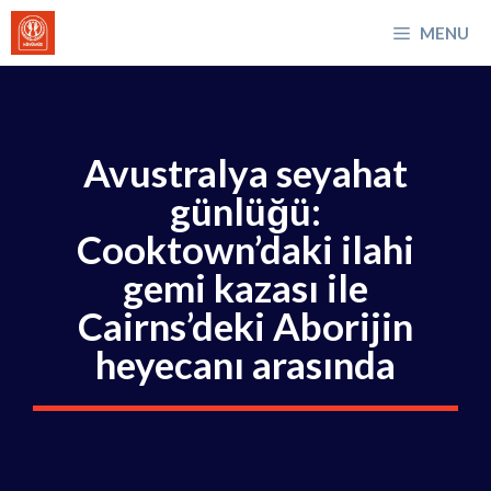
İçeriğe
MENU
atla
Avustralya seyahat
günlüğü:
Cooktown’daki ilahi
gemi kazası ile
Cairns’deki Aborijin
heyecanı arasında