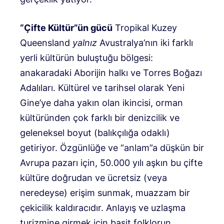
“Çifte Kültür”ün gücü
Tropikal Kuzey
Queensland
yalnız
Avustralya’nın iki farklı
yerli kültürün buluştuğu bölgesi:
anakaradaki Aborijin halkı ve Torres Boğazı
Adalıları. Kültürel ve tarihsel olarak Yeni
Gine’ye daha yakın olan ikincisi, orman
kültüründen çok farklı bir denizcilik ve
geleneksel boyut (balıkçılığa odaklı)
getiriyor. Özgünlüğe ve “anlam”a düşkün bir
Avrupa pazarı için, 50.000 yılı aşkın bu çifte
kültüre doğrudan ve ücretsiz (veya
neredeyse) erişim sunmak, muazzam bir
çekicilik kaldıracıdır. Anlayış ve uzlaşma
turizmine girmek için basit folklorun