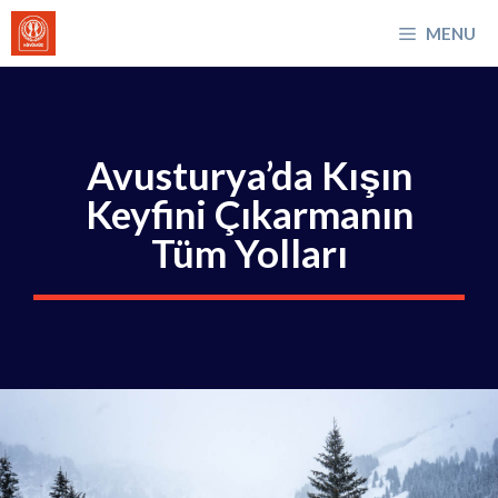
İçeriğe
MENU
atla
Avusturya’da Kışın
Keyfini Çıkarmanın
Tüm Yolları