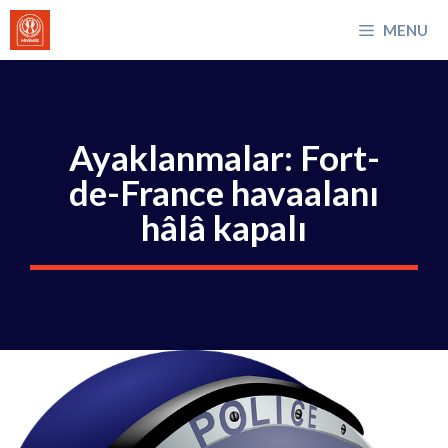
İçeriğe
MENU
atla
Ayaklanmalar: Fort-
de-France havaalanı
hâlâ kapalı