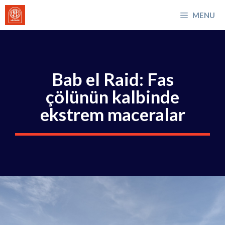
İçeriğe
MENU
atla
Bab el Raid: Fas
çölünün kalbinde
ekstrem maceralar