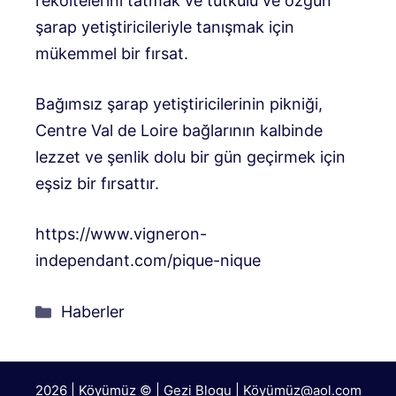
rekoltelerini tatmak ve tutkulu ve özgün
şarap yetiştiricileriyle tanışmak için
mükemmel bir fırsat.
Bağımsız şarap yetiştiricilerinin pikniği,
Centre Val de Loire bağlarının kalbinde
lezzet ve şenlik dolu bir gün geçirmek için
eşsiz bir fırsattır.
https://www.vigneron-
independant.com/pique-nique
Kategoriler
Haberler
2026 | Köyümüz © | Gezi Blogu | Köyümü
z@aol.com