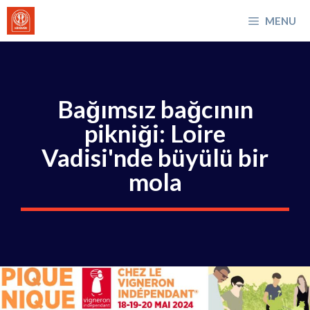
İçeriğe
MENU
atla
Bağımsız bağcının
pikniği: Loire
Vadisi'nde büyülü bir
mola