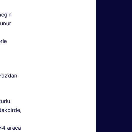
neğin
lunur
rle
 Paz’dan
zurlu
takdirde,
4×4 araca