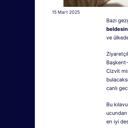
15 Mart 2025
Bazı gezg
beldesin
ve ülkede
Ziyaretçi
Başkent-A
Cizvit mi
bulacaksı
canlı gec
Bu kılav
ucundan 
en iyi de