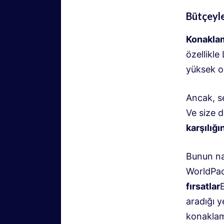
Bütçeyle
Konaklam
özellikle
yüksek ol
Ancak, s
Ve size d
karşılığ
Bunun nas
WorldPac
fırsatlar
E
aradığı y
konaklama