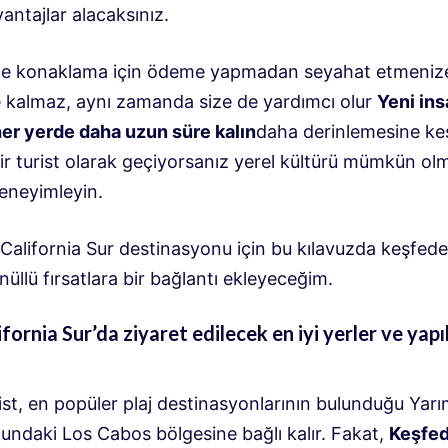
vantajlar alacaksınız.
e konaklama için ödeme yapmadan seyahat etmenize
 kalmaz, aynı zamanda size de yardımcı olur
Yeni ins
 her yerde daha uzun süre kalın
daha derinlemesine ke
ir turist olarak geçiyorsanız yerel kültürü mümkün o
deneyimleyin.
 California Sur destinasyonu için bu kılavuzda keşfede
üllü fırsatlara bir bağlantı ekleyeceğim.
ifornia Sur’da ziyaret edilecek en iyi yerler ve yap
ist, en popüler plaj destinasyonlarının bulunduğu Yar
undaki Los Cabos bölgesine bağlı kalır. Fakat,
Keşfed