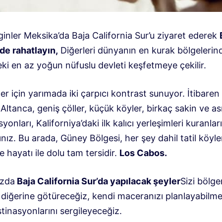
inler Meksika’da Baja California Sur’u ziyaret ederek
de rahatlayın,
Diğerleri dünyanın en kurak bölgelerind
ki en az yoğun nüfuslu devleti keşfetmeye çekilir.
ler için yarımada iki çarpıcı kontrast sunuyor. İtibaren
ltanca, geniş çöller, küçük köyler, birkaç sakin ve ası
syonları, Kaliforniya’daki ilk kalıcı yerleşimleri kuranlar
nız. Bu arada, Güney Bölgesi, her şey dahil tatil köyle
e hayatı ile dolu tam tersidir.
Los Cabos.
uzda
Baja California Sur’da yapılacak şeyler
Sizi bölge
diğerine götüreceğiz, kendi maceranızı planlayabilmen
stinasyonlarını sergileyeceğiz.