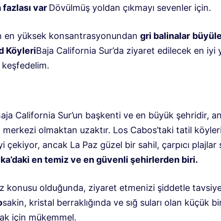
 fazlası var
Dövülmüş yoldan çıkmayı sevenler için.
n en yüksek konsantrasyonundan
gri balinalar
büyüle
d Köyleri
Baja California Sur’da ziyaret edilecek en iyi
ı keşfedelim.
aja California Sur’un başkenti ve en büyük şehridir, a
m merkezi olmaktan uzaktır. Los Cabos’taki tatil köyler
yi çekiyor, ancak La Paz güzel bir sahil, çarpıcı plajla
ka’daki en temiz ve en güvenli şehirlerden biri.
öz konusu olduğunda, ziyaret etmenizi şiddetle tavsiy
o
sakin, kristal berraklığında ve sığ suları olan küçük bi
ak için mükemmel.