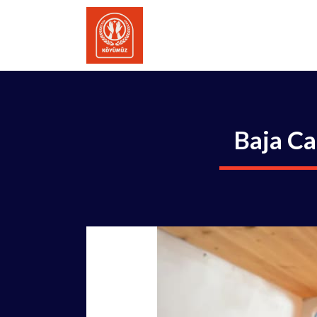
İçeriğe
atla
Baja Ca