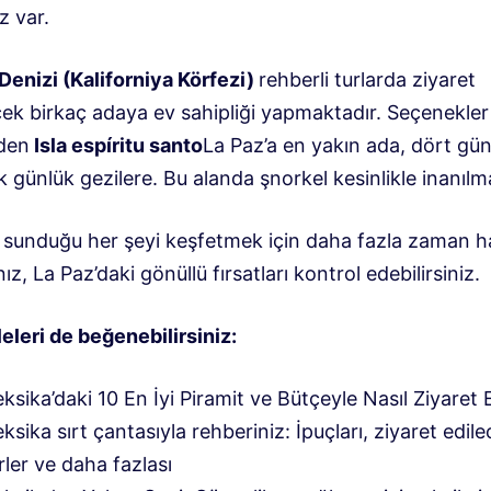
z var.
Denizi (Kaliforniya Körfezi)
rehberli turlarda ziyaret
ecek birkaç adaya ev sahipliği yapmaktadır. Seçenekle
nden
Isla espíritu santo
La Paz’a en yakın ada, dört gü
 günlük gezilere. Bu alanda şnorkel kesinlikle inanılm
n sunduğu her şeyi keşfetmek için daha fazla zaman 
nız, La Paz’daki gönüllü fırsatları kontrol edebilirsiniz.
eleri de beğenebilirsiniz:
ksika’daki 10 En İyi Piramit ve Bütçeyle Nasıl Ziyaret E
ksika sırt çantasıyla rehberiniz: İpuçları, ziyaret edil
rler ve daha fazlası