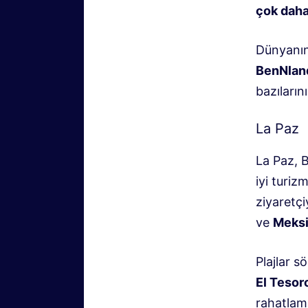
çok daha
Dünyanı
Ben
Nlan
bazıların
La Paz
La Paz, B
iyi turiz
ziyaretçi
ve
Meksi
Plajlar s
El Tesor
rahatlam