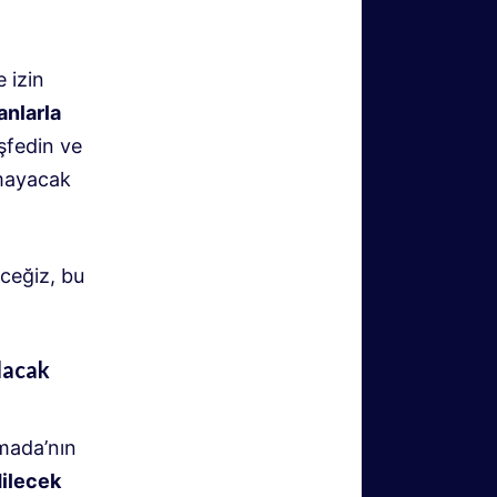
 izin
anlarla
şfedin ve
lmayacak
ceğiz, bu
ılacak
ımada’nın
ilecek