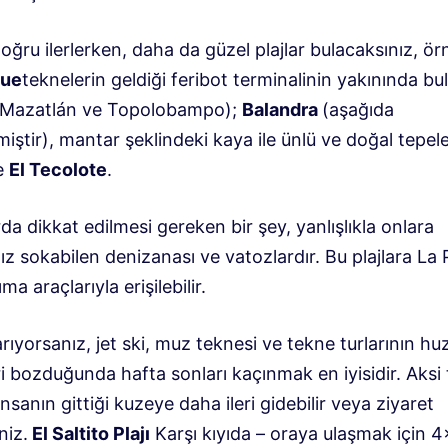
ğru ilerlerken, daha da güzel plajlar bulacaksınız, ör
gue
teknelerin geldiği feribot terminalinin yakınında bu
(Mazatlán ve Topolobampo);
Balandra
(aşağıda
iştir), mantar şeklindeki kaya ile ünlü ve doğal tepele
Ve
El Tecolote
.
rda dikkat edilmesi gereken bir şey, yanlışlıkla onlara
z sokabilen denizanası ve vatozlardır. Bu plajlara La
ma araçlarıyla erişilebilir.
arıyorsanız, jet ski, muz teknesi ve tekne turlarının hu
 bozduğunda hafta sonları kaçınmak en iyisidir. Aksi 
nsanın gittiği kuzeye daha ileri gidebilir veya ziyaret
niz.
El Saltito Plajı
Karşı kıyıda – oraya ulaşmak için 