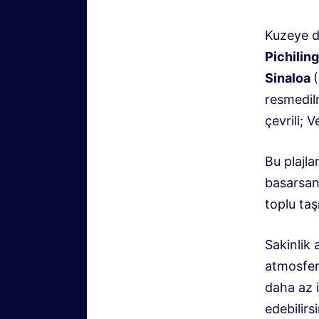
Kuzeye do
Pichilin
Sinaloa
resmedilm
çevrili; 
Bu plajla
basarsanı
toplu taşı
Sakinlik 
atmosferi
daha az i
edebilirsi