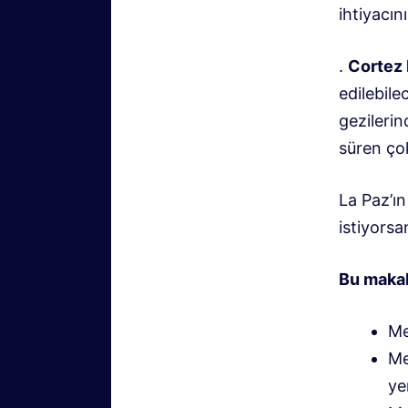
ihtiyacını
.
Cortez 
edilebil
gezileri
süren çok
La Paz’ı
istiyorsa
Bu makal
Me
Me
ye