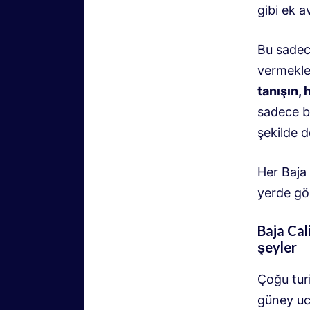
gibi ek a
Bu sadec
vermekle
tanışın,
sadece b
şekilde 
Her Baja
yerde gön
Baja Cal
şeyler
Çoğu tur
güney uc