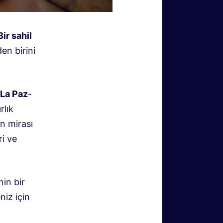
Bir sahil
en birini
La Paz
-
rlık
ın mirası
ri ve
nin bir
iz için