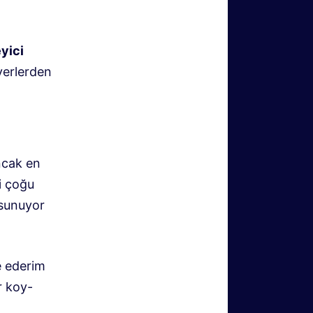
yici
 yerlerden
ncak en
i çoğu
r sunuyor
e ederim
r koy-