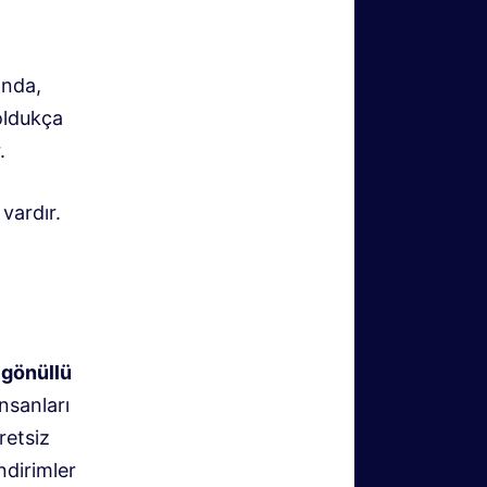
ında,
 oldukça
.
vardır.
 gönüllü
nsanları
retsiz
ndirimler