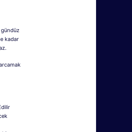
r gündüz
ne kadar
az.
harcamak
dilir
ecek