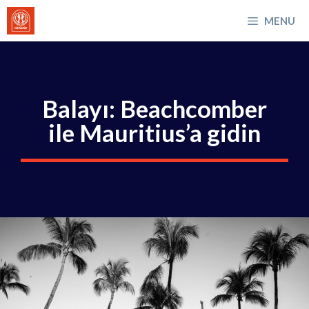
İçeriğe
MENU
atla
Balayı: Beachcomber
ile Mauritius’a gidin