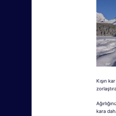
Kışın kar
zorlaştı
Ağırlığın
kara dah