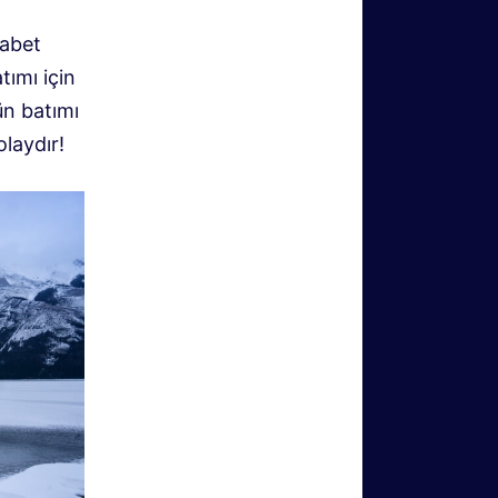
kabet
tımı için
ün batımı
laydır!