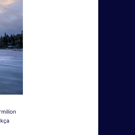
rmilion
ukça