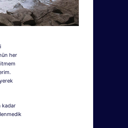
i
nün her
 gitmem
erim.
eyerek
a kadar
klenmedik