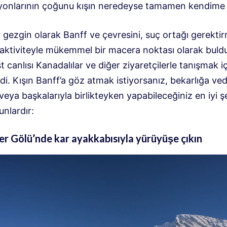
yonlarının çoğunu kışın neredeyse tamamen kendime 
r gezgin olarak Banff ve çevresini, suç ortağı gerekt
 aktiviteyle mükemmel bir macera noktası olarak bul
 canlısı Kanadalılar ve diğer ziyaretçilerle tanışmak i
rdi. Kışın Banff’a göz atmak istiyorsanız, bekarlığa ve
eya başkalarıyla birlikteyken yapabileceğiniz en iyi 
unlardır:
er Gölü’nde kar ayakkabısıyla yürüyüşe çıkın