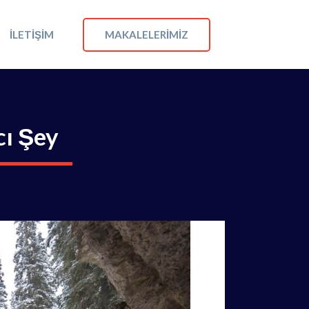
MAKALELERIMIZ
İLETIŞIM
cı Şey