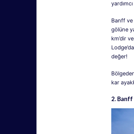
yardımcı 
Banff ve
gölüne ya
km’dir v
Lodge’da
değer!
Bölgeden 
kar ayak
2. Banff