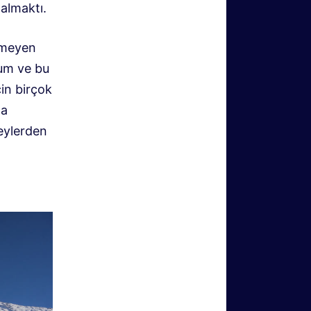
almaktı.
irmeyen
dum ve bu
çin birçok
da
şeylerden