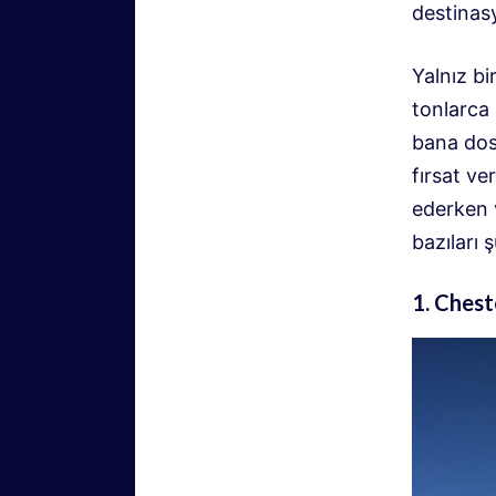
destinas
Yalnız bi
tonlarca
bana dost
fırsat ve
ederken v
bazıları ş
1. Chest