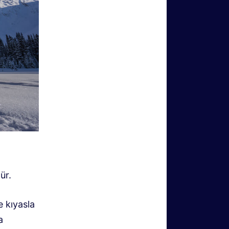
ür.
e kıyasla
a