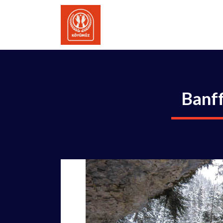
İçeriğe
atla
Banff