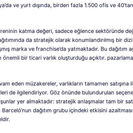
a’da ve yurt dışında, birden fazla
1.500 ofis ve 40’tan
vreninin katma değeri, sadece eğlence sektöründe değ
ğıtımında da stratejik olarak konumlandırılmış bir dizi
mış marka ve franchise’da yatmaktadır. Bu dağıtım a
in önemli bir ticari varlık oluşturduğu açıktır.
pazarlam
vam eden müzakereler, varlıkların tamamen satışına il
fleri de ilgilendiriyor. Göz önünde bulundurulan seçen
 şunlar yer almaktadır:
stratejik anlaşmalar
tam bir sat
Barceló’nun dağıtım grubu içindeki etkisini azaltması
dir.