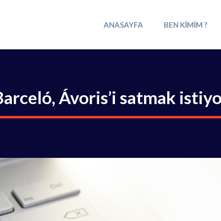
ANASAYFA
BEN KIMIM ?
arceló, Ávoris’i satmak istiy