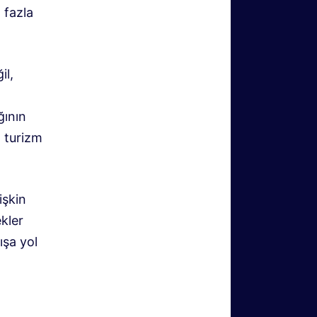
 fazla
il,
ğının
a
turizm
işkin
ekler
ışa yol