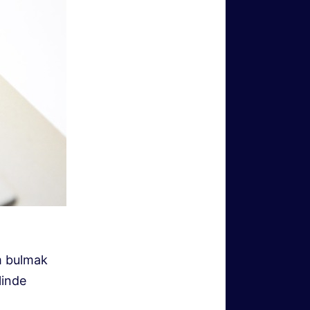
üm bulmak
linde