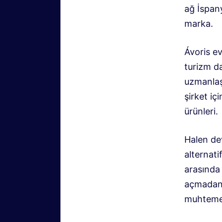
ağ
İspany
marka.
Ávoris e
turizm da
uzmanlaş
şirket iç
ürünleri.
Halen de
alternati
arasında
açmadan 
muhtemel