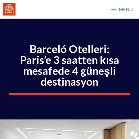
İçeriğe
MENU
atla
Barceló Otelleri:
Paris’e 3 saatten kısa
mesafede 4 güneşli
destinasyon