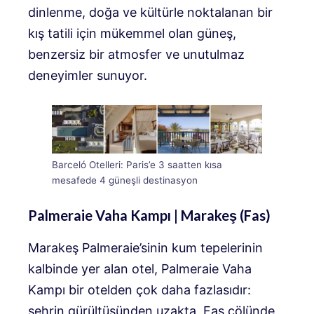
dinlenme, doğa ve kültürle noktalanan bir
kış tatili için mükemmel olan güneş,
benzersiz bir atmosfer ve unutulmaz
deneyimler sunuyor.
Barceló Otelleri: Paris’e 3 saatten kısa
mesafede 4 güneşli destinasyon
Palmeraie Vaha Kampı | Marakeş (Fas)
Marakeş Palmeraie’sinin kum tepelerinin
kalbinde yer alan otel,
Palmeraie Vaha
Kampı
bir otelden çok daha fazlasıdır:
şehrin gürültüsünden uzakta, Fas çölünde