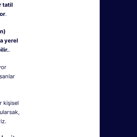
tatil
or
.
un)
ra yerel
lir.
.
yor
sanlar
 kişisel
ularsak,
iz.