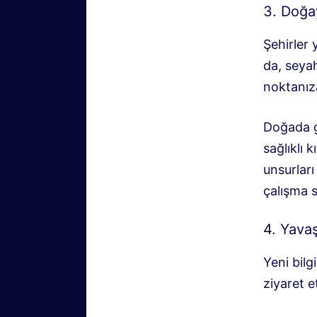
3. Doğa
Şehirler 
da, seya
noktanıza
Doğada g
sağlıklı 
unsurları
çalışma 
4. Yavaş
Yeni bil
ziyaret e