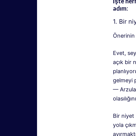
İşte her
adım:
1. Bir ni
Önerinin
Evet, se
açık bir 
planlıyo
gelmeyi 
— Arzula
olasılığı
Bir niyet
yola çık
ayırmaktı