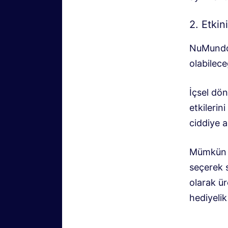
2. Etkin
NuMundo 
olabilece
İçsel dö
etkilerin
ciddiye 
Mümkün o
seçerek s
olarak ür
hediyelik