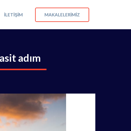
MAKALELERIMIZ
İLETIŞIM
basit adım