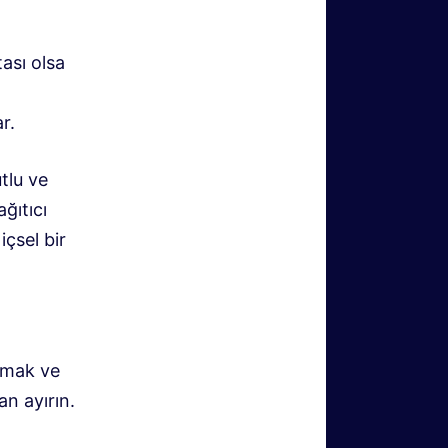
tası olsa
r.
tlu ve
ğıtıcı
içsel bir
lamak ve
an ayırın.