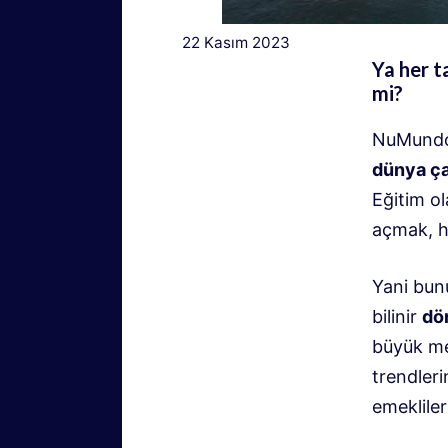
22 Kasım 2023
Ya her t
mi?
NuMundo’
dünya ç
Eğitim ol
açmak, ha
Yani bu
bilinir
dö
büyük me
trendleri
emeklile