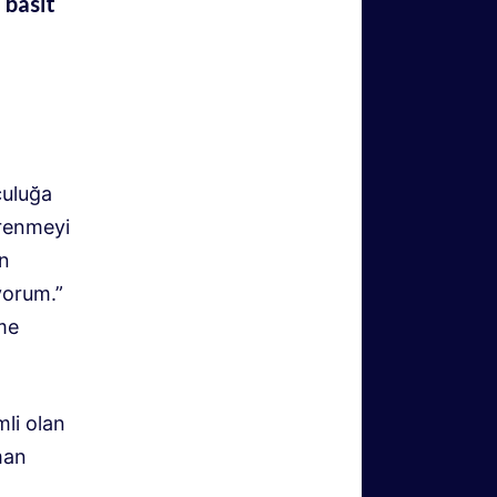
 basit
culuğa
ğrenmeyi
en
yorum.”
me
mli olan
man