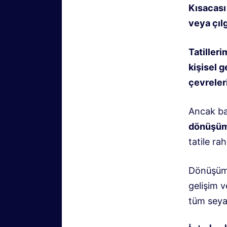
Kısacası
veya çıl
Tatilleri
kişisel g
çevreleri
Ancak ba
dönüşüm
tatile ra
Dönüşüm, 
gelişim v
tüm seyah