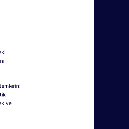
eki
nı
temlerini
tik
ek ve