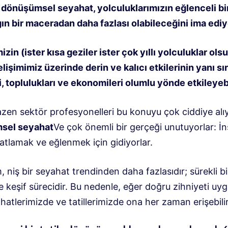
 dönüşümsel seyahat, yolculuklarımızın eğlenceli bir 
gın bir maceradan daha fazlası olabileceğini ima ediy
mizin (ister kısa geziler ister çok yıllı yolculuklar ols
elişimimiz üzerinde derin ve kalıcı etkilerinin yanı sı
, toplulukları ve ekonomileri olumlu yönde etkileyebi
zen sektör profesyonelleri bu konuyu çok ciddiye alı
sel seyahat
Ve çok önemli bir gerçeği unutuyorlar: İn
hatlamak ve eğlenmek için gidiyorlar.
niş bir seyahat trendinden daha fazlasıdır; sürekli bir
e keşif sürecidir. Bu nedenle, eğer doğru zihniyeti uyg
atlerimizde ve tatillerimizde ona her zaman erişebilir