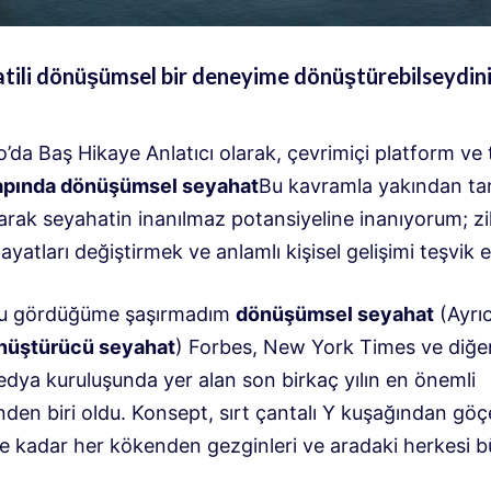
atili dönüşümsel bir deneyime dönüştürebilseydini
da Baş Hikaye Anlatıcı olarak, çevrimiçi platform ve 
apında dönüşümsel seyahat
Bu kavramla yakından tan
arak seyahatin inanılmaz potansiyeline inanıyorum; zih
yatları değiştirmek ve anlamlı kişisel gelişimi teşvik 
nu gördüğüme şaşırmadım
dönüşümsel seyahat
(Ayrı
nüştürücü seyahat
) Forbes, New York Times ve diğe
dya kuruluşunda yer alan son birkaç yılın en önemli
nden biri oldu. Konsept, sırt çantalı Y kuşağından gö
re kadar her kökenden gezginleri ve aradaki herkesi b