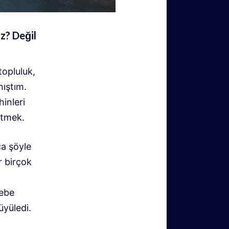
z? Değil
topluluk,
ıştım.
inleri
etmek.
ca şöyle
r birçok
çebe
üyüledi.