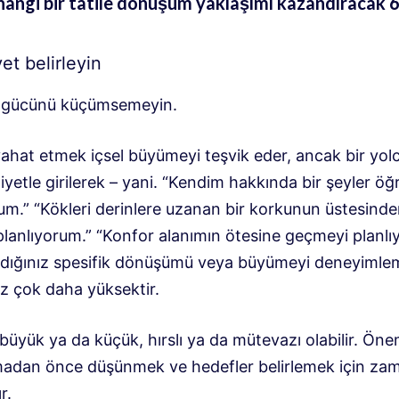
hangi bir tatile dönüşüm yaklaşımı kazandıracak 6
yet belirleyin
 gücünü küçümsemeyin.
yahat etmek içsel büyümeyi teşvik eder, ancak bir yol
niyetle girilerek – yani. “Kendim hakkında bir şeyler ö
rum.” “Kökleri derinlere uzanan bir korkunun üstesind
planlıyorum.” “Konfor alanımın ötesine geçmeyi planlı
dığınız spesifik dönüşümü veya büyümeyi deneyimle
nız çok daha yüksektir.
 büyük ya da küçük, hırslı ya da mütevazı olabilir. Öne
madan önce düşünmek ve hedefler belirlemek için za
r.