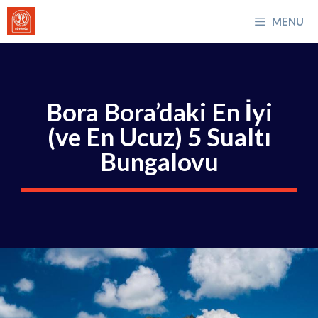
İçeriğe
MENU
atla
Bora Bora’daki En İyi
(ve En Ucuz) 5 Sualtı
Bungalovu