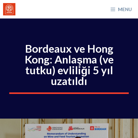
İçeriğe
MENU
atla
Bordeaux ve Hong
Kong: Anlaşma (ve
tutku) evliliği 5 yıl
uzatıldı